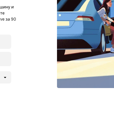
ашину и
ете
ve за 90