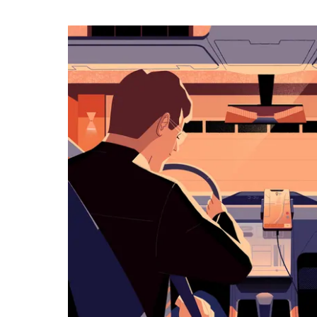
календарю
и
выбрать
дату.
Чтобы
закрыть
календарь,
нажмите
Esc.