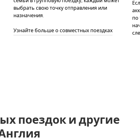
семьи в групповую поездку, каждый может
Ес
выбрать свою точку отправления или
акк
назначения.
по
нач
Узнайте больше о совместных поездках
сл
ых поездок и другие
 Англия