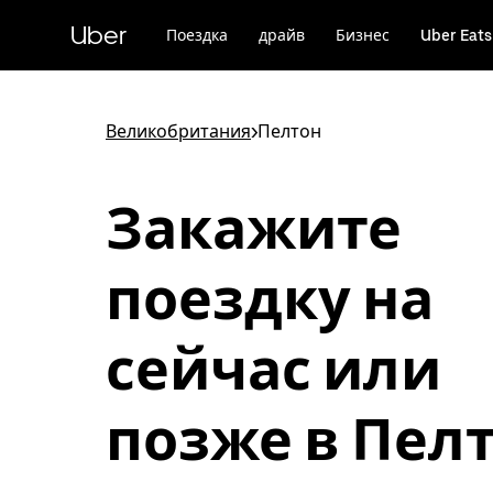
Пропустить
и
Uber
Поездка
драйв
Бизнес
Uber Eats
перейти
к
основному
содержимому
Великобритания
>
Пелтон
Закажите
поездку на
сейчас или
позже в Пел