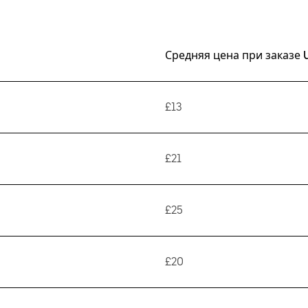
Средняя цена при заказе 
£13
£21
£25
£20