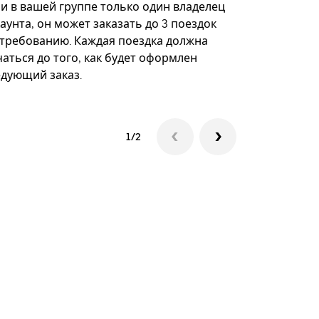
некоторых 
ли в вашей группе только один владелец
определённ
аунта, он может заказать до 3 поездок
мероприяти
 требованию. Каждая поездка должна
аться до того, как будет оформлен
Посмотреть
едующий заказ.
1/2