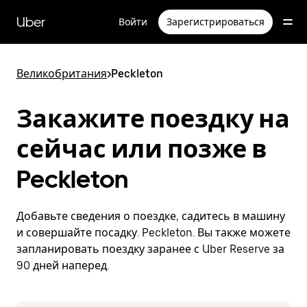
Пропустить
и
Uber
Войти
Зарегистрироваться
перейти
к
основному
содержимому
Великобритания
>
Peckleton
Закажите поездку на
сейчас или позже в
Peckleton
Добавьте сведения о поездке, садитесь в машину
и совершайте посадку. Peckleton. Вы также можете
запланировать поездку заранее с Uber Reserve за
90 дней наперед.