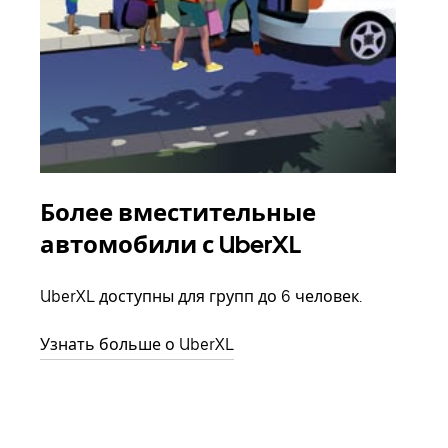
Более вместительные
Гр
автомобили с UberXL
Когд
семь
UberXL доступны для групп до 6 человек.
выбр
назн
Узнать больше о UberXL
Узна