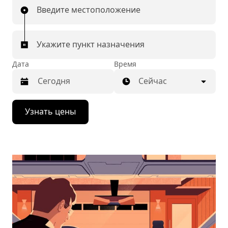
Введите местоположение
Укажите пункт назначения
Дата
Время
Сейчас
Нажмите
Узнать цены
стрелку
вниз,
чтобы
перейти
к
календарю
и
выбрать
дату.
Чтобы
закрыть
календарь,
нажмите