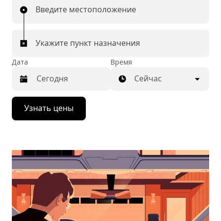
Введите местоположение
Укажите пункт назначения
Дата
Время
Сейчас
Нажмите
Узнать цены
стрелку
вниз,
чтобы
перейти
к
календарю
и
выбрать
дату.
Чтобы
закрыть
календарь,
нажмите