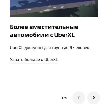
Более вместительные
Гр
автомобили с UberXL
Когд
семь
UberXL доступны для групп до 6 человек.
выбр
назн
Узнать больше о UberXL
Узна
1/4