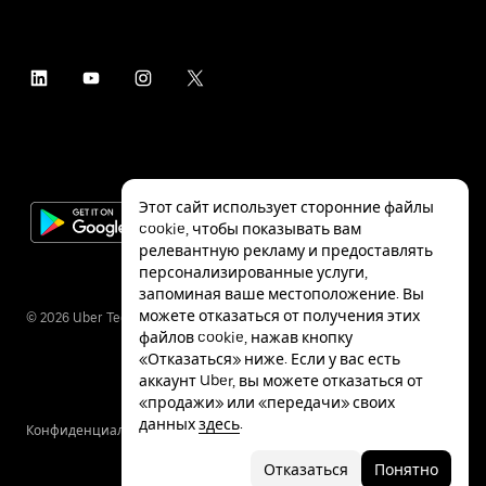
Этот сайт использует сторонние файлы
cookie, чтобы показывать вам
релевантную рекламу и предоставлять
персонализированные услуги,
запоминая ваше местоположение. Вы
можете отказаться от получения этих
©
2026
Uber Technologies Inc.
файлов cookie, нажав кнопку
«Отказаться» ниже. Если у вас есть
аккаунт Uber, вы можете отказаться от
«продажи» или «передачи» своих
данных
здесь
.
Конфиденциальность
Специальные
Условия
возможности
Отказаться
Понятно