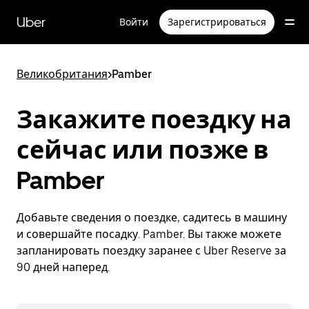
Пропустить
и
Uber
Войти
Зарегистрироваться
перейти
к
основному
содержимому
Великобритания
>
Pamber
Закажите поездку на
сейчас или позже в
Pamber
Добавьте сведения о поездке, садитесь в машину
и совершайте посадку. Pamber. Вы также можете
запланировать поездку заранее с Uber Reserve за
90 дней наперед.