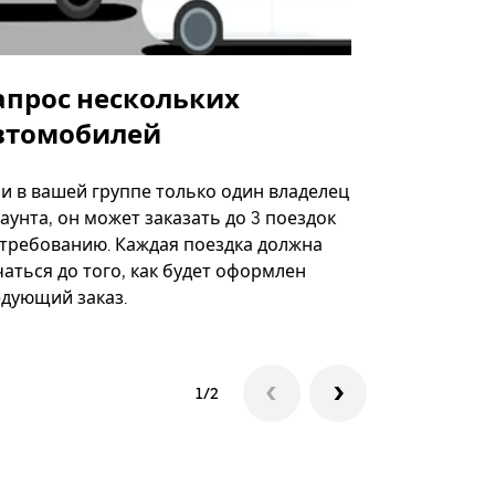
апрос нескольких
Uber Shu
втомобилей
Вариант по
некоторых 
ли в вашей группе только один владелец
определённ
аунта, он может заказать до 3 поездок
мероприяти
 требованию. Каждая поездка должна
аться до того, как будет оформлен
Посмотреть
едующий заказ.
1/2