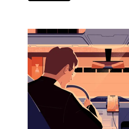
вниз,
чтобы
перейти
к
календарю
и
выбрать
дату.
Чтобы
закрыть
календарь,
нажмите
Esc.