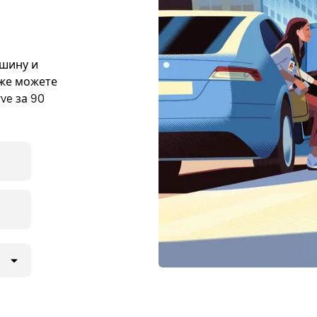
ашину и
кже можете
ve за 90