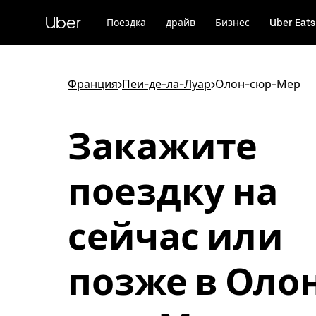
Пропустить
и
Uber
Поездка
драйв
Бизнес
Uber Eats
перейти
к
основному
содержимому
Франция
>
Пеи-де-ла-Луар
>
Олон-сюр-Мер
Закажите
поездку на
сейчас или
позже в Оло