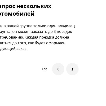
апрос нескольких
Uber Shu
втомобилей
Вариант по
некоторых 
ли в вашей группе только один владелец
определённ
аунта, он может заказать до 3 поездок
мероприяти
 требованию. Каждая поездка должна
аться до того, как будет оформлен
Посмотреть
едующий заказ.
1/2