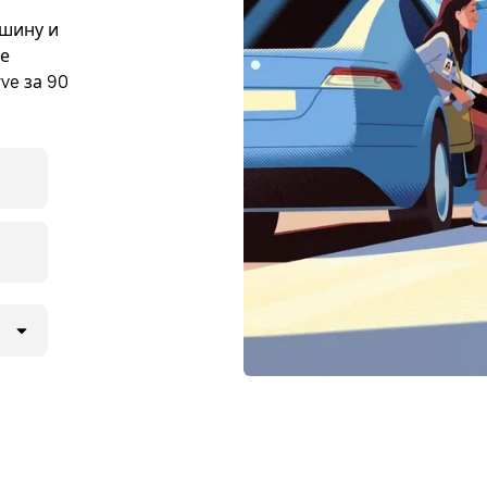
ашину и
те
ve за 90