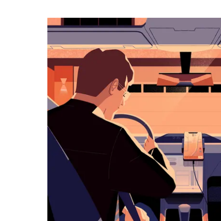
календарю
и
выбрать
дату.
Чтобы
закрыть
календарь,
нажмите
Esc.