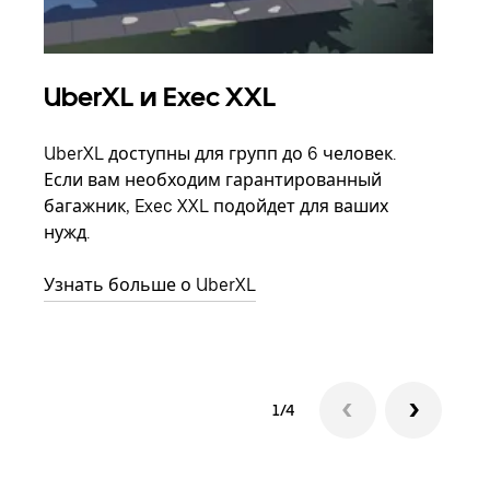
UberXL и Exec XXL
Гр
UberXL доступны для групп до 6 человек.
Когд
Если вам необходим гарантированный
семь
багажник, Exec XXL подойдет для ваших
выбр
нужд.
назн
Узнать больше о UberXL
Узна
1/4