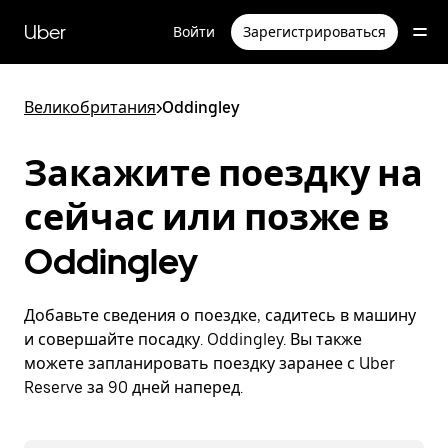
Пропустить
и
Uber
Войти
Зарегистрироваться
перейти
к
основному
содержимому
Великобритания
>
Oddingley
Закажите поездку на
сейчас или позже в
Oddingley
Добавьте сведения о поездке, садитесь в машину
и совершайте посадку. Oddingley. Вы также
можете запланировать поездку заранее с Uber
Reserve за 90 дней наперед.