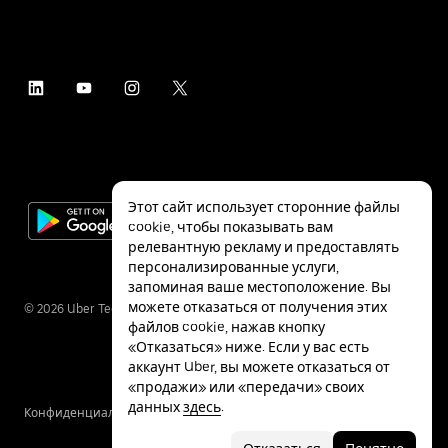
Этот сайт использует сторонние файлы
cookie, чтобы показывать вам
релевантную рекламу и предоставлять
персонализированные услуги,
запоминая ваше местоположение. Вы
можете отказаться от получения этих
©
2026
Uber Technologies Inc.
файлов cookie, нажав кнопку
«Отказаться» ниже. Если у вас есть
аккаунт Uber, вы можете отказаться от
«продажи» или «передачи» своих
данных
здесь
.
Конфиденциальность
Специальные
Условия
возможности