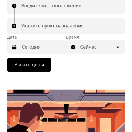
Введите местоположение
Укажите пункт назначения
Дата
Время
Сейчас
Нажмите
Узнать цены
стрелку
вниз,
чтобы
перейти
к
календарю
и
выбрать
дату.
Чтобы
закрыть
календарь,
нажмите