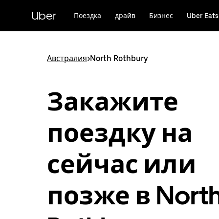
Пропустить
и
Uber
Поездка
драйв
Бизнес
Uber Eats
перейти
к
основному
содержимому
Австралия
>
North Rothbury
Закажите
поездку на
сейчас или
позже в Nort