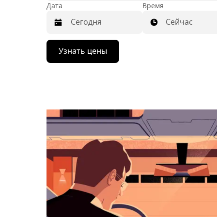
Дата
Время
Сейчас
Нажмите
Узнать цены
стрелку
вниз,
чтобы
перейти
к
календарю
и
выбрать
дату.
Чтобы
закрыть
календарь,
нажмите
Esc.