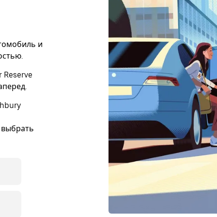
втомобиль и
остью.
 Reserve
аперед.
thbury
 выбрать