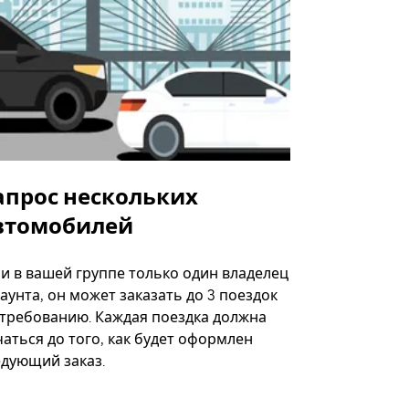
апрос нескольких
Uber Shu
втомобилей
Вариант по
некоторых 
ли в вашей группе только один владелец
определённ
аунта, он может заказать до 3 поездок
мероприяти
 требованию. Каждая поездка должна
аться до того, как будет оформлен
Посмотреть
едующий заказ.