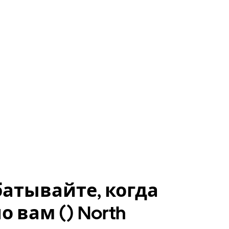
атывайте, когда
о вам () North