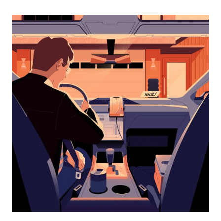
перейти
к
календарю
и
выбрать
дату.
Чтобы
закрыть
календарь,
нажмите
Esc.