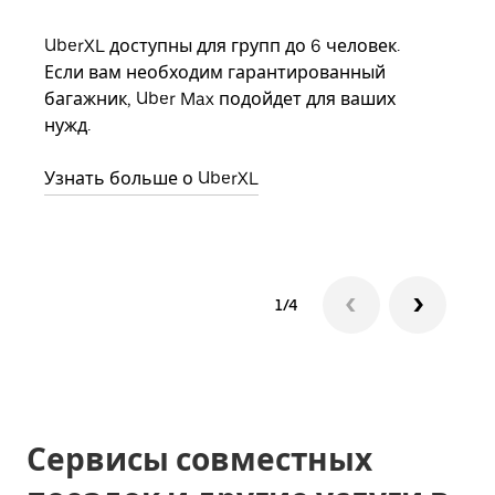
UberXL доступны для групп до 6 человек.
Когд
Если вам необходим гарантированный
семь
багажник, Uber Max подойдет для ваших
выбр
нужд.
назн
Узнать больше о UberXL
Узна
1/4
Сервисы совместных