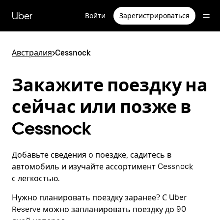
Пропустить
и
Uber
Войти
Зарегистрироваться
перейти
к
основному
содержимому
Австралия
>
Cessnock
Закажите поездку на
сейчас или позже в
Cessnock
Добавьте сведения о поездке, садитесь в
автомобиль и изучайте ассортимент Cessnock
с легкостью.
Нужно планировать поездку заранее? С Uber
Reserve можно запланировать поездку до 90