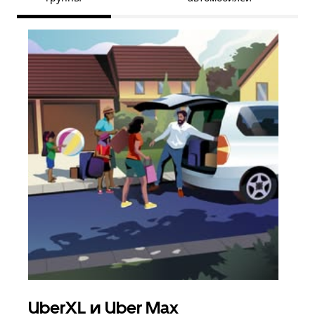
UberXL и Uber Max
Гр