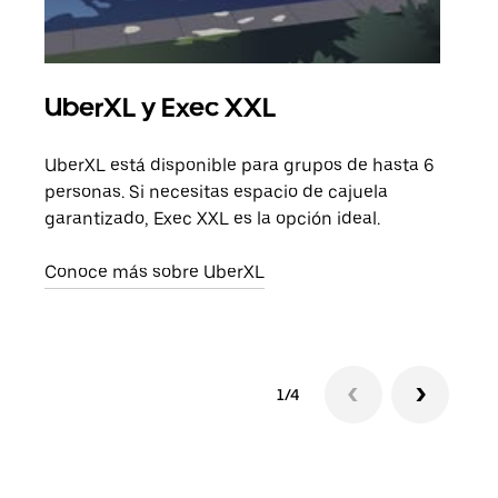
UberXL y Exec XXL
Via
UberXL está disponible para grupos de hasta 6
Cuan
personas. Si necesitas espacio de cajuela
viaj
garantizado, Exec XXL es la opción ideal.
prop
Conoce más sobre UberXL
Obté
1/4