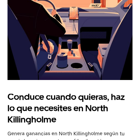
Presiona
la
tecla Esc
para
cerrar
el
calendario.
Conduce cuando quieras, haz
lo que necesites en North
Killingholme
Genera ganancias en North Killingholme según tu