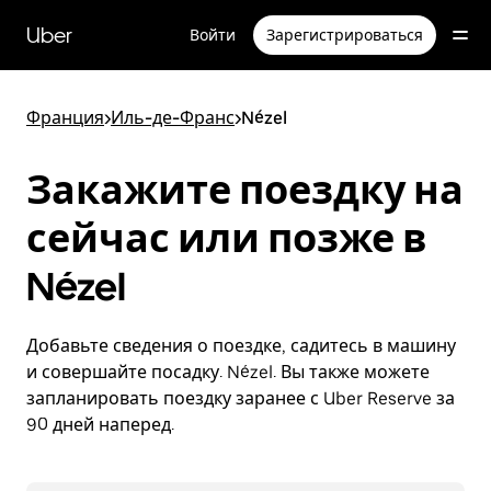
Пропустить
и
Uber
Войти
Зарегистрироваться
перейти
к
основному
содержимому
Франция
>
Иль-де-Франс
>
Nézel
Закажите поездку на
сейчас или позже в
Nézel
Добавьте сведения о поездке, садитесь в машину
и совершайте посадку. Nézel. Вы также можете
запланировать поездку заранее с Uber Reserve за
90 дней наперед.