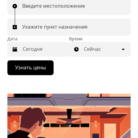
Введите местоположение
Укажите пункт назначения
Дата
Время
Сейчас
Нажмите
Узнать цены
стрелку
вниз,
чтобы
перейти
к
календарю
и
выбрать
дату.
Чтобы
закрыть
календарь,
нажмите