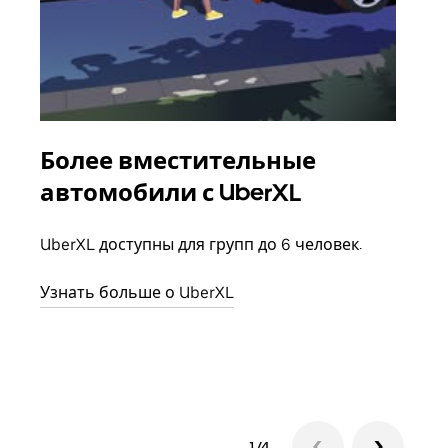
Более вместительные
Гр
автомобили с UberXL
Когд
семь
UberXL доступны для групп до 6 человек.
выбр
назн
Узнать больше о UberXL
Узна
1/4