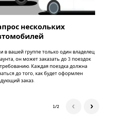
апрос нескольких
Uber Shu
втомобилей
Вариант по
некоторых 
ли в вашей группе только один владелец
определённ
аунта, он может заказать до 3 поездок
мероприяти
 требованию. Каждая поездка должна
аться до того, как будет оформлен
Посмотреть
едующий заказ.
1/2