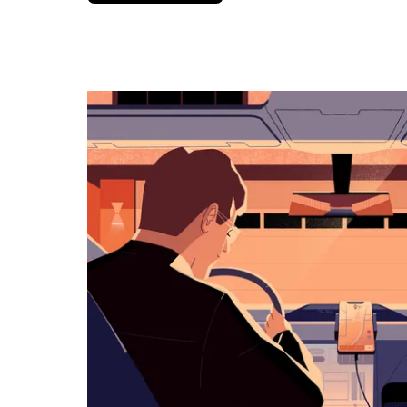
вниз,
чтобы
перейти
к
календарю
и
выбрать
дату.
Чтобы
закрыть
календарь,
нажмите
Esc.