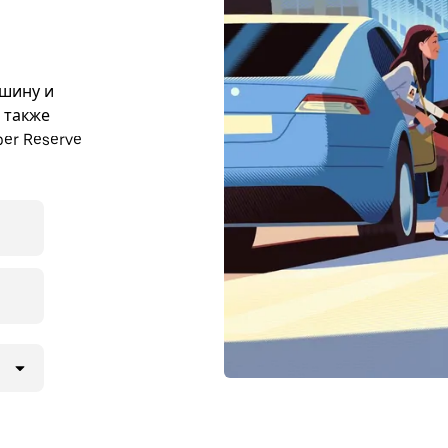
ашину и
ы также
er Reserve