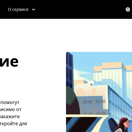
О сервисе
ие
 помогут
висимо от
 Закажите
откройте для