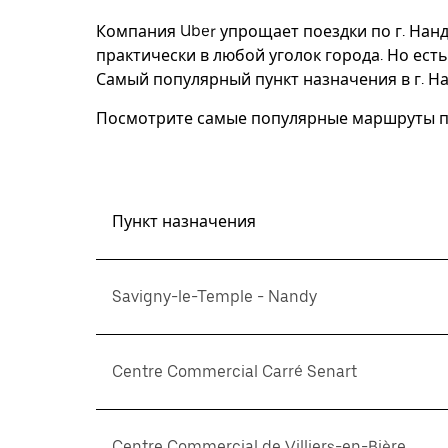
закрыть
календарь,
Компания Uber упрощает поездки по г. Нан
нажмите
практически в любой уголок города. Но есть
Esc.
Самый популярный пункт назначения в г. Нан
Посмотрите самые популярные маршруты по
Пункт назначения
Savigny-le-Temple - Nandy
Centre Commercial Carré Senart
Centre Commercial de Villiers-en-Bière