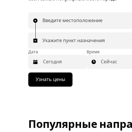
Введите местоположение
Укажите пункт назначения
Дата
Время
Сейчас
Нажмите
Узнать цены
стрелку
вниз,
чтобы
перейти
к
календарю
и
выбрать
Популярные напра
дату.
Чтобы