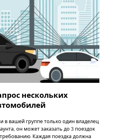
апрос нескольких
Uber Shu
втомобилей
Вариант по
некоторых 
ли в вашей группе только один владелец
определённ
аунта, он может заказать до 3 поездок
мероприяти
 требованию. Каждая поездка должна