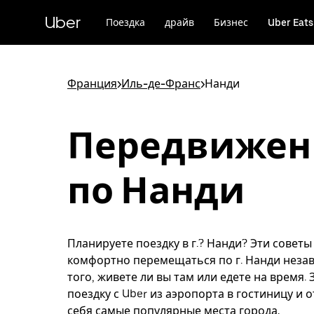
Пропустить
и
Uber
Поездка
драйв
Бизнес
Uber Eats
перейти
к
основному
содержимому
Франция
>
Иль-де-Франс
>
Нанди
Передвижен
по Нанди
Планируете поездку в г.? Нанди? Эти советы
комфортно перемещаться по г. Нанди неза
того, живете ли вы там или едете на время.
поездку с Uber из аэропорта в гостиницу и 
себя самые популярные места города.