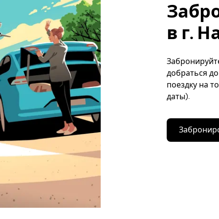
Забр
в г. Н
Забронируйте
добраться до
поездку на т
даты).
Заброниро