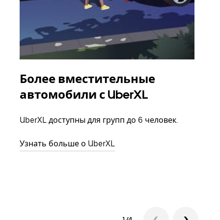
Более вместительные
Гр
автомобили с UberXL
Когд
семь
UberXL доступны для групп до 6 человек.
выбр
назн
Узнать больше о UberXL
Узна
1/4