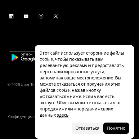
Этот сайт использует сторонние файлы
cookie, чтобы показывать вам
релевантную рекламу и предоставлять
персонализированные услуги,
запоминая ваше местоположение. Вы
можете отказаться от получения этих
©
2026
Uber Technologies Inc.
файлов cookie, нажав кнопку
«Отказаться» ниже. Если у вас есть
аккаунт Uber, вы можете отказаться от
«продажи» или «передачи» своих
данных
здесь
.
Конфиденциальность
Специальные
Условия
возможности
Отказаться
Понятно