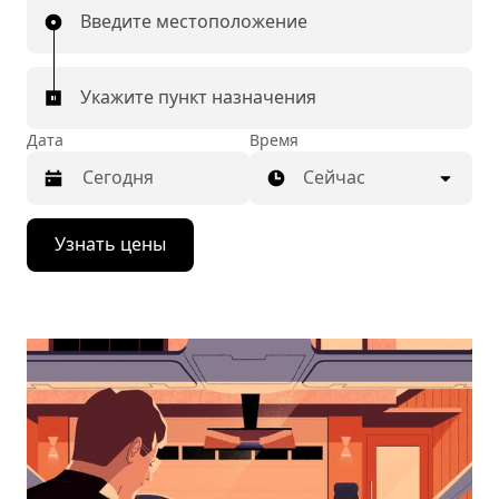
Введите местоположение
Укажите пункт назначения
Дата
Время
Сейчас
Нажмите
Узнать цены
стрелку
вниз,
чтобы
перейти
к
календарю
и
выбрать
дату.
Чтобы
закрыть
календарь,
нажмите