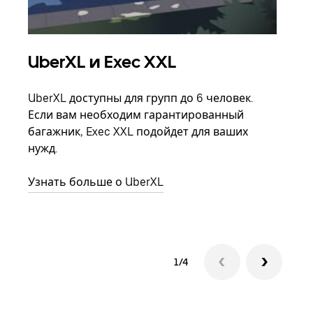
UberXL и Exec XXL
Гр
UberXL доступны для групп до 6 человек.
Когд
Если вам необходим гарантированный
семь
багажник, Exec XXL подойдет для ваших
выбр
нужд.
назн
Узнать больше о UberXL
Узна
1/4