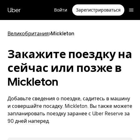
Пропустить
и
Uber
Войти
Зарегистрироваться
перейти
к
основному
содержимому
Великобритания
>
Mickleton
Закажите поездку на
сейчас или позже в
Mickleton
Добавьте сведения о поездке, садитесь в машину
и совершайте посадку. Mickleton. Вы также можете
запланировать поездку заранее с Uber Reserve за
90 дней наперед.