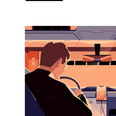
вниз,
чтобы
перейти
к
календарю
и
выбрать
дату.
Чтобы
закрыть
календарь,
нажмите
Esc.