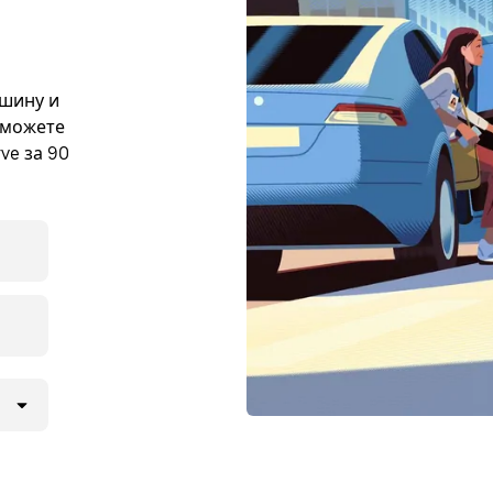
ашину и
 можете
ve за 90