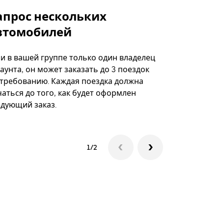
апрос нескольких
Uber Shu
втомобилей
Вариант по
некоторых 
ли в вашей группе только один владелец
определённ
аунта, он может заказать до 3 поездок
мероприяти
 требованию. Каждая поездка должна
аться до того, как будет оформлен
Посмотреть
едующий заказ.
1/2