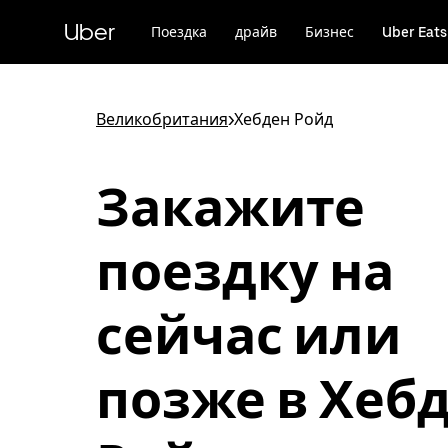
Пропустить
и
Uber
Поездка
драйв
Бизнес
Uber Eats
перейти
к
основному
содержимому
Великобритания
>
Хебден Ройд
Закажите
поездку на
сейчас или
позже в Хеб