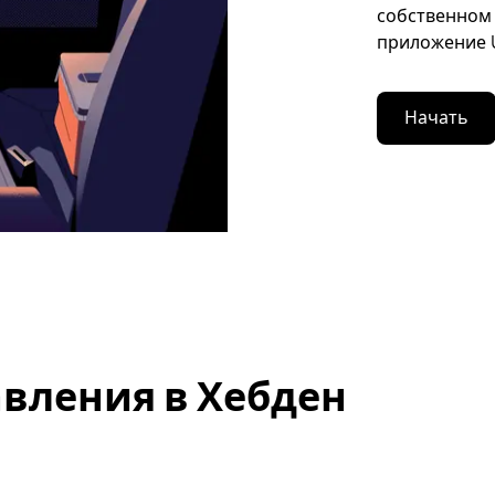
собственном 
приложение U
Начать
вления в Хебден