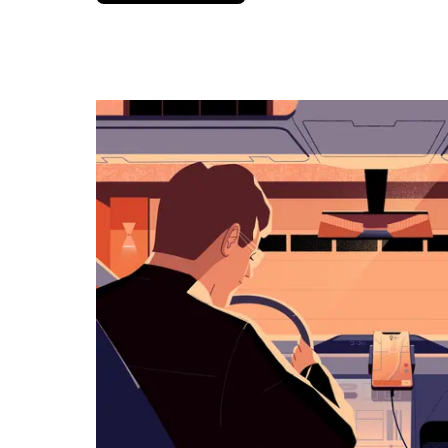
вниз,
чтобы
перейти
к
календарю
и
выбрать
дату.
Чтобы
закрыть
календарь,
нажмите
Esc.