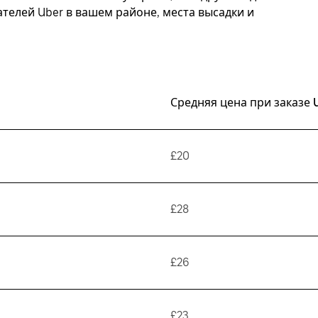
елей Uber в вашем районе, места высадки и
Средняя цена при заказе 
£20
£28
£26
£23