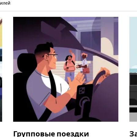
билей
Групповые поездки
З