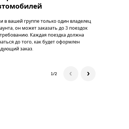
втомобилей
Вариант по
некоторых 
ли в вашей группе только один владелец
определённ
аунта, он может заказать до 3 поездок
мероприяти
 требованию. Каждая поездка должна
аться до того, как будет оформлен
Посмотреть
едующий заказ.
1/2