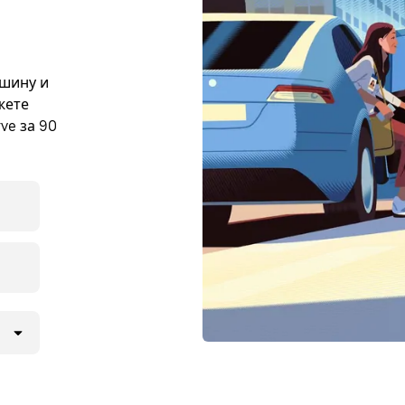
ашину и
жете
ve за 90