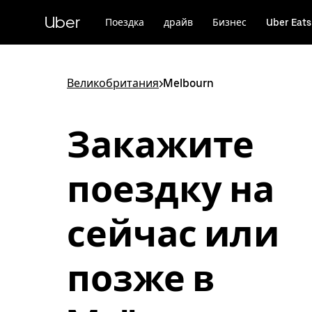
Пропустить
и
Uber
Поездка
драйв
Бизнес
Uber Eats
перейти
к
основному
содержимому
Великобритания
>
Melbourn
Закажите
поездку на
сейчас или
позже в