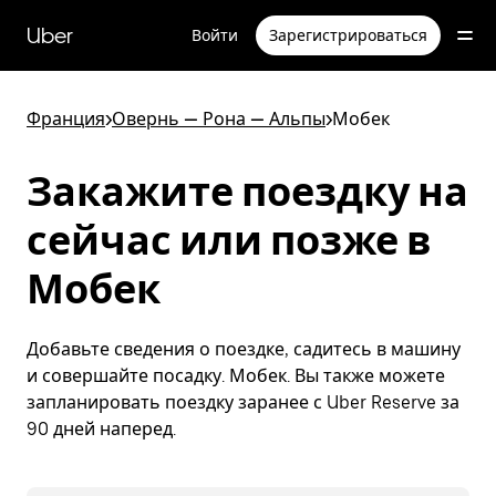
Пропустить
и
Uber
Войти
Зарегистрироваться
перейти
к
основному
содержимому
Франция
>
Овернь — Рона — Альпы
>
Мобек
Закажите поездку на
сейчас или позже в
Мобек
Добавьте сведения о поездке, садитесь в машину
и совершайте посадку. Мобек. Вы также можете
запланировать поездку заранее с Uber Reserve за
90 дней наперед.