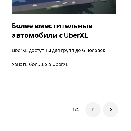
Более вместительные
Гр
автомобили с UberXL
Когд
семь
UberXL доступны для групп до 6 человек.
выбр
назн
Узнать больше о UberXL
Узна
1/4