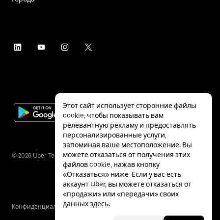
Этот сайт использует сторонние файлы
cookie, чтобы показывать вам
релевантную рекламу и предоставлять
персонализированные услуги,
запоминая ваше местоположение. Вы
можете отказаться от получения этих
©
2026
Uber Technologies Inc.
файлов cookie, нажав кнопку
«Отказаться» ниже. Если у вас есть
аккаунт Uber, вы можете отказаться от
«продажи» или «передачи» своих
данных
здесь
.
Конфиденциальность
Специальные
Условия
возможности