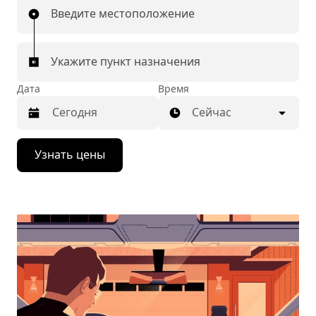
Введите местоположение
Укажите пункт назначения
Дата
Время
Сейчас
Нажмите
Узнать цены
стрелку
вниз,
чтобы
перейти
к
календарю
и
выбрать
дату.
Чтобы
закрыть
календарь,
нажмите