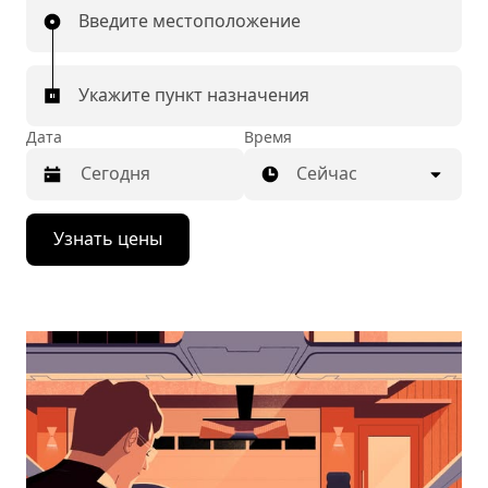
Введите местоположение
Укажите пункт назначения
Дата
Время
Сейчас
Нажмите
Узнать цены
стрелку
вниз,
чтобы
перейти
к
календарю
и
выбрать
дату.
Чтобы
закрыть
календарь,
нажмите