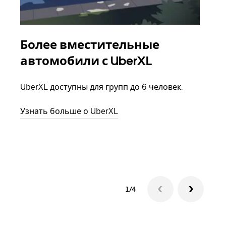
Более вместительные
Гр
автомобили с UberXL
Когд
семь
UberXL доступны для групп до 6 человек.
выбр
назн
Узнать больше о UberXL
Узна
1/4