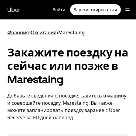
Пропустить
и
Uber
Войти
Зарегистрироваться
перейти
к
основному
содержимому
Франция
>
Окситания
>
Marestaing
Закажите поездку на
сейчас или позже в
Marestaing
Добавьте сведения о поездке, садитесь в машину
и совершайте посадку. Marestaing. Вы также
можете запланировать поездку заранее с Uber
Reserve за 90 дней наперед.