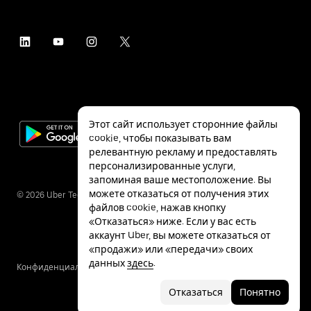
Этот сайт использует сторонние файлы
cookie, чтобы показывать вам
релевантную рекламу и предоставлять
персонализированные услуги,
запоминая ваше местоположение. Вы
можете отказаться от получения этих
©
2026
Uber Technologies Inc.
файлов cookie, нажав кнопку
«Отказаться» ниже. Если у вас есть
аккаунт Uber, вы можете отказаться от
«продажи» или «передачи» своих
данных
здесь
.
Конфиденциальность
Специальные
Условия
возможности
Отказаться
Понятно