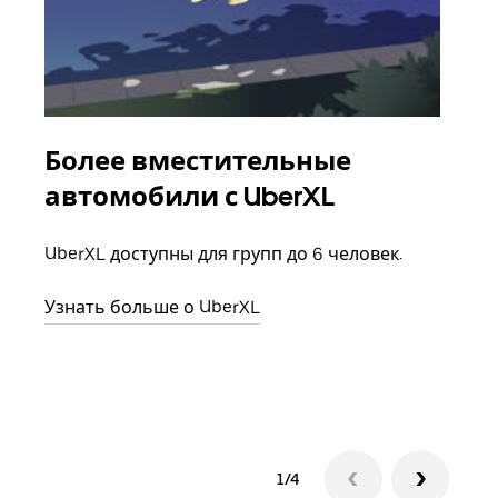
Более вместительные
Гр
автомобили с UberXL
Когд
семь
UberXL доступны для групп до 6 человек.
выбр
назн
Узнать больше о UberXL
Узна
1/4