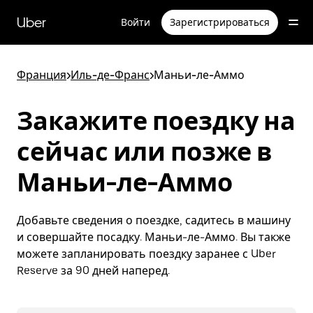
Пропустить
и
Uber
Войти
Зарегистрироваться
перейти
к
основному
содержимому
Франция
>
Иль-де-Франс
>
Маньи-ле-Аммо
Закажите поездку на
сейчас или позже в
Маньи-ле-Аммо
Добавьте сведения о поездке, садитесь в машину
и совершайте посадку. Маньи-ле-Аммо. Вы также
можете запланировать поездку заранее с Uber
Reserve за 90 дней наперед.