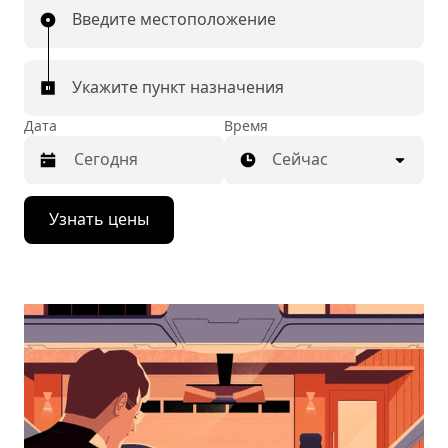
Введите местоположение
Укажите пункт назначения
Дата
Время
Сейчас
Нажмите
Узнать цены
стрелку
вниз,
чтобы
перейти
к
календарю
и
выбрать
дату.
Чтобы
закрыть
календарь,
нажмите