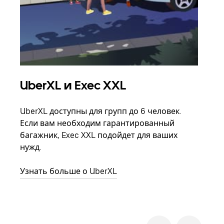
UberXL и Exec XXL
Гр
UberXL доступны для групп до 6 человек.
Когд
Если вам необходим гарантированный
семь
багажник, Exec XXL подойдет для ваших
выбр
нужд.
назн
Узнать больше о UberXL
Узна