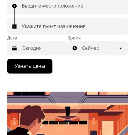
Введите местоположение
Укажите пункт назначения
Дата
Время
Сейчас
Нажмите
Узнать цены
стрелку
вниз,
чтобы
перейти
к
календарю
и
выбрать
дату.
Чтобы
закрыть
календарь,
нажмите