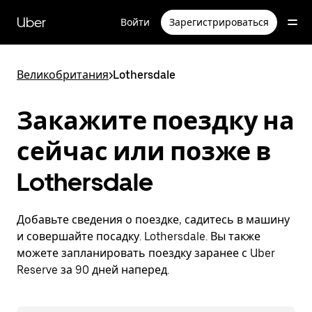
Пропустить
и
Uber
Войти
Зарегистрироваться
перейти
к
основному
содержимому
Великобритания
>
Lothersdale
Закажите поездку на
сейчас или позже в
Lothersdale
Добавьте сведения о поездке, садитесь в машину
и совершайте посадку. Lothersdale. Вы также
можете запланировать поездку заранее с Uber
Reserve за 90 дней наперед.