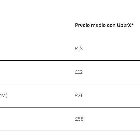
Precio medio con UberX*
£13
£12
YM)
£21
£58