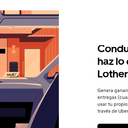
Condu
haz lo
Lother
Genera gananc
entregas (cua
usar tu propio
través de Uber