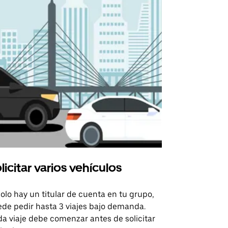
licitar varios vehículos
Uber Shu
solo hay un titular de cuenta en tu grupo,
Nuestra opci
de pedir hasta 3 viajes bajo demanda.
para rutas s
a viaje debe comenzar antes de solicitar
recintos de 