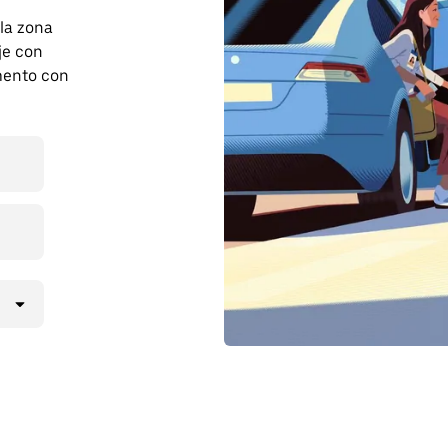
 la zona
je con
mento con