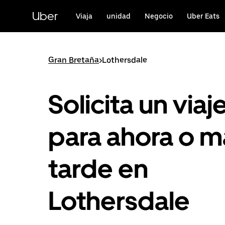
Ir
al
Uber
Viaja
unidad
Negocio
Uber Eats
contenido
principal
Gran Bretaña
>
Lothersdale
Solicita un viaj
para ahora o m
tarde en
Lothersdale