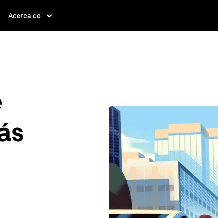
Acerca de
e
ás