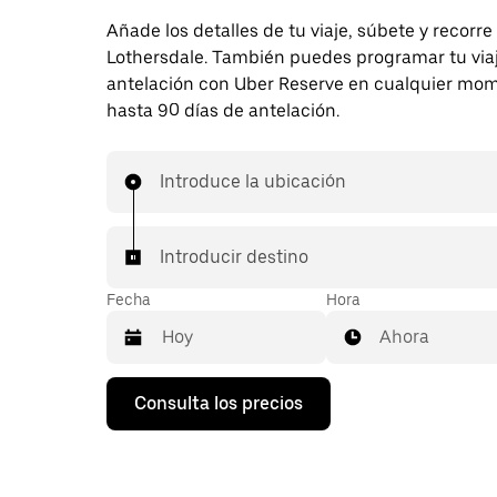
Añade los detalles de tu viaje, súbete y recorre
Lothersdale. También puedes programar tu via
antelación con Uber Reserve en cualquier mo
hasta 90 días de antelación.
Introduce la ubicación
Introducir destino
Fecha
Hora
Ahora
Pulsa
Consulta los precios
la
flecha
hacia
abajo
para