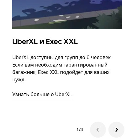
UberXL и Exec XXL
Гр
UberXL доступны для групп до 6 человек.
Когд
Если вам необходим гарантированный
семь
багажник, Exec XXL подойдет для ваших
выбр
нужд.
назн
Узнать больше о UberXL
Узна
1/4