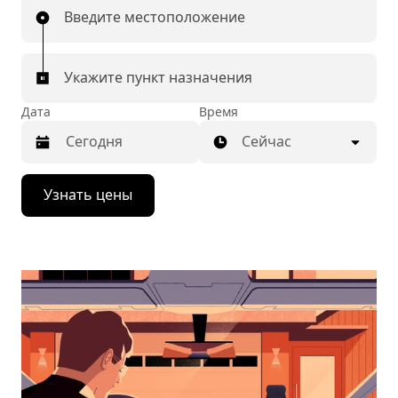
Введите местоположение
Укажите пункт назначения
Дата
Время
Сейчас
Нажмите
Узнать цены
стрелку
вниз,
чтобы
перейти
к
календарю
и
выбрать
дату.
Чтобы
закрыть
календарь,
нажмите