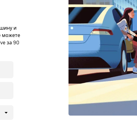
ашину и
же можете
ve за 90