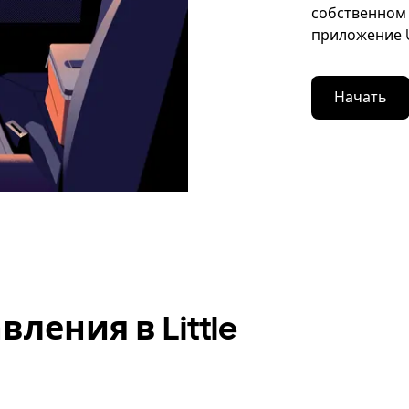
собственном 
приложение U
Начать
ления в Little