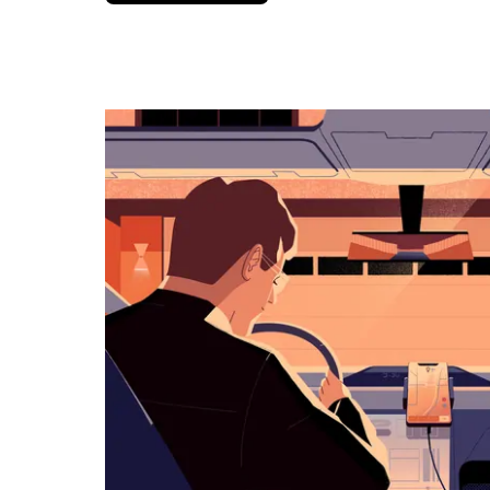
вниз,
чтобы
перейти
к
календарю
и
выбрать
дату.
Чтобы
закрыть
календарь,
нажмите
Esc.