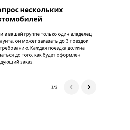
апрос нескольких
Uber Shu
втомобилей
Вариант по
некоторых 
ли в вашей группе только один владелец
определённ
аунта, он может заказать до 3 поездок
мероприяти
 требованию. Каждая поездка должна
аться до того, как будет оформлен
Посмотреть
едующий заказ.
1/2