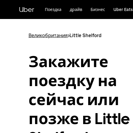
Пропустить
и
Uber
Поездка
драйв
Бизнес
Uber Eats
перейти
к
основному
содержимому
Великобритания
>
Little Shelford
Закажите
поездку на
сейчас или
позже в Little