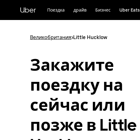
Пропустить
и
Uber
Поездка
драйв
Бизнес
Uber Eats
перейти
к
основному
содержимому
Великобритания
>
Little Hucklow
Закажите
поездку на
сейчас или
позже в Little