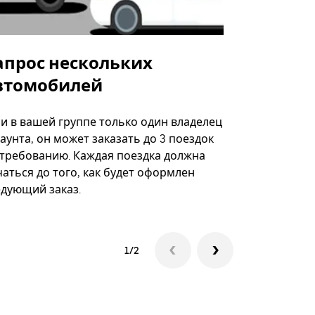
апрос нескольких
Uber Shu
втомобилей
Вариант по
некоторых 
ли в вашей группе только один владелец
определённ
аунта, он может заказать до 3 поездок
мероприяти
 требованию. Каждая поездка должна
аться до того, как будет оформлен
Посмотреть
едующий заказ.
1/2