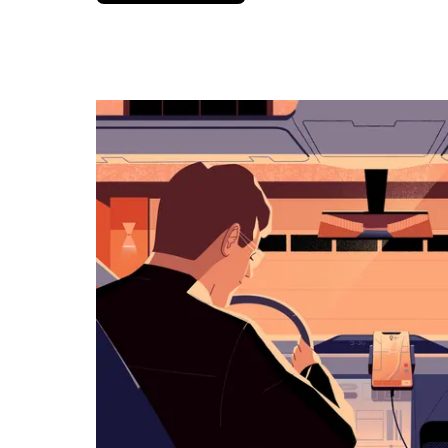
вниз,
чтобы
перейти
к
календарю
и
выбрать
дату.
Чтобы
закрыть
календарь,
нажмите
Esc.