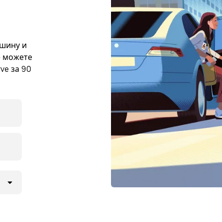
ашину и
е можете
ve за 90