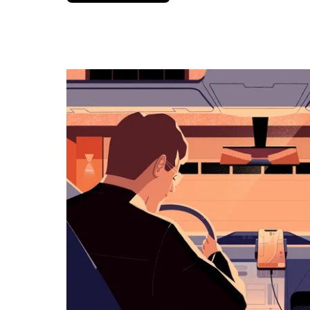
вниз,
чтобы
перейти
к
календарю
и
выбрать
дату.
Чтобы
закрыть
календарь,
нажмите
Esc.