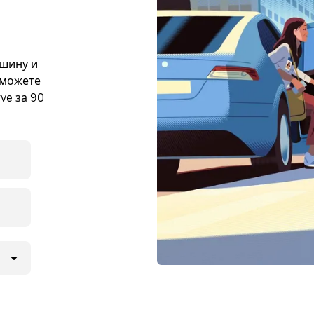
ашину и
е можете
ve за 90