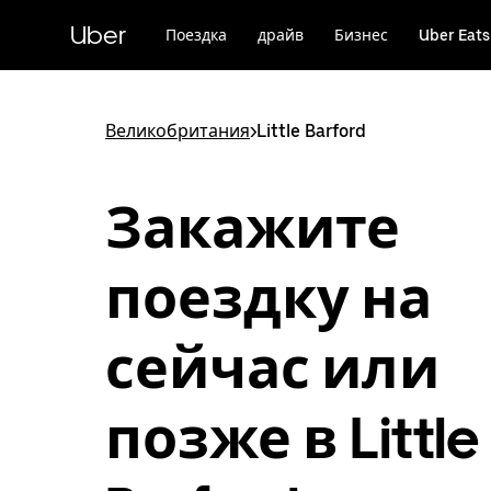
Пропустить
и
Uber
Поездка
драйв
Бизнес
Uber Eats
перейти
к
основному
содержимому
Великобритания
>
Little Barford
Закажите
поездку на
сейчас или
позже в Little