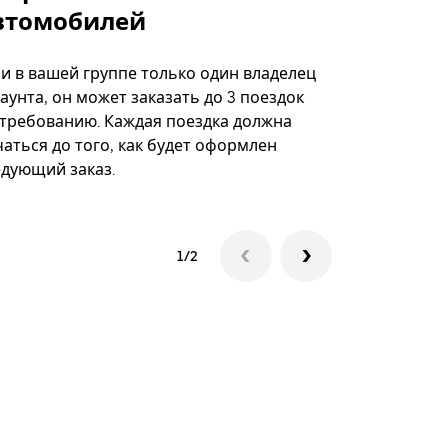
втомобилей
Вариант по
некоторых 
ли в вашей группе только один владелец
определённ
аунта, он может заказать до 3 поездок
мероприяти
 требованию. Каждая поездка должна
аться до того, как будет оформлен
Посмотреть
едующий заказ.
1/2