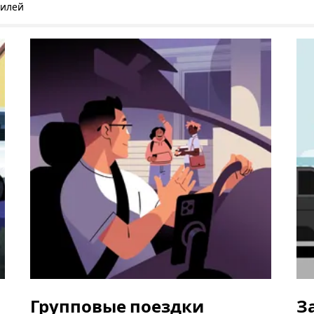
билей
Групповые поездки
З