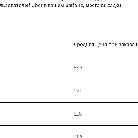
ьзователей Uber в вашем районе, места высадки
Средняя цена при заказе 
£48
£71
£16
£68