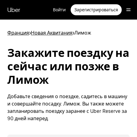
Пропустить
и
Uber
Войти
Зарегистрироваться
перейти
к
основному
содержимому
Франция
>
Новая Аквитания
>
Лимож
Закажите поездку на
сейчас или позже в
Лимож
Добавьте сведения о поездке, садитесь в машину
и совершайте посадку. Лимож. Вы также можете
запланировать поездку заранее с Uber Reserve за
90 дней наперед.