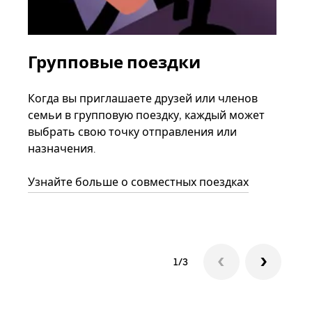
Групповые поездки
За
ав
Когда вы приглашаете друзей или членов
семьи в групповую поездку, каждый может
Если
выбрать свою точку отправления или
акка
назначения.
тре
нача
Узнайте больше о совместных поездках
сле
1/3