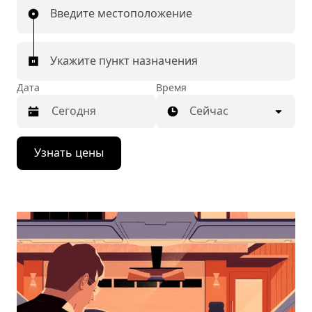
Введите местоположение
Укажите пункт назначения
Дата
Время
Сейчас
Нажмите
Узнать цены
стрелку
вниз,
чтобы
перейти
к
календарю
и
выбрать
дату.
Чтобы
закрыть
календарь,
нажмите