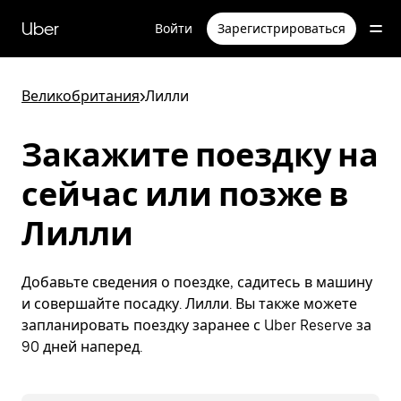
Пропустить
и
Uber
Войти
Зарегистрироваться
перейти
к
основному
содержимому
Великобритания
>
Лилли
Закажите поездку на
сейчас или позже в
Лилли
Добавьте сведения о поездке, садитесь в машину
и совершайте посадку. Лилли. Вы также можете
запланировать поездку заранее с Uber Reserve за
90 дней наперед.