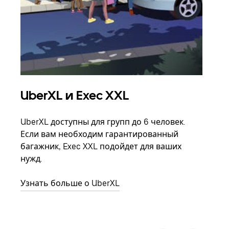
UberXL и Exec XXL
Гр
UberXL доступны для групп до 6 человек.
Когд
Если вам необходим гарантированный
семь
багажник, Exec XXL подойдет для ваших
выбр
нужд.
назн
Узнать больше о UberXL
Узна