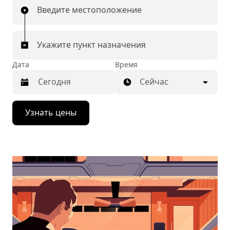
Введите местоположение
Укажите пункт назначения
Дата
Время
Сейчас
Нажмите
Узнать цены
стрелку
вниз,
чтобы
перейти
к
календарю
и
выбрать
дату.
Чтобы
закрыть
календарь,
нажмите