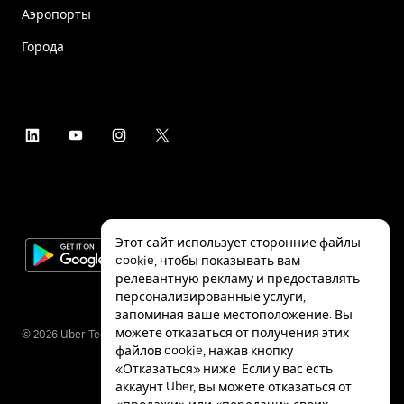
Аэропорты
Города
Этот сайт использует сторонние файлы
cookie, чтобы показывать вам
релевантную рекламу и предоставлять
персонализированные услуги,
запоминая ваше местоположение. Вы
можете отказаться от получения этих
©
2026
Uber Technologies Inc.
файлов cookie, нажав кнопку
«Отказаться» ниже. Если у вас есть
аккаунт Uber, вы можете отказаться от