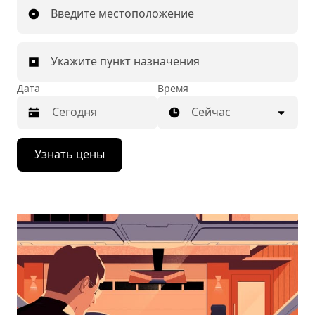
Введите местоположение
Укажите пункт назначения
Дата
Время
Сейчас
Нажмите
Узнать цены
стрелку
вниз,
чтобы
перейти
к
календарю
и
выбрать
дату.
Чтобы
закрыть
календарь,
нажмите