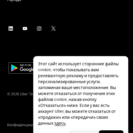
Этот сайт использует сторонние файлы
cookie, чтобы показывать вам
релевантную рекламу и предоставлять
персонализированные услуги,
запоминая ваше местоположение. Вы
можете отказаться от получения этих
©
2026
Uber Technologies Inc.
файлов cookie, нажав кнопку
«Отказаться» ниже. Если у вас есть
аккаунт Uber, вы можете отказаться от
«продажи» или «передачи» своих
данных
здесь
.
Конфиденциальность
Специальные
Условия
возможности