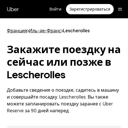
Пропустить
и
Uber
Войти
Зарегистрироваться
перейти
к
основному
содержимому
Франция
>
Иль-де-Франс
>
Lescherolles
Закажите поездку на
сейчас или позже в
Lescherolles
Добавьте сведения о поездке, садитесь в машину
и совершайте посадку. Lescherolles. Вы также
можете запланировать поездку заранее с Uber
Reserve за 90 дней наперед.