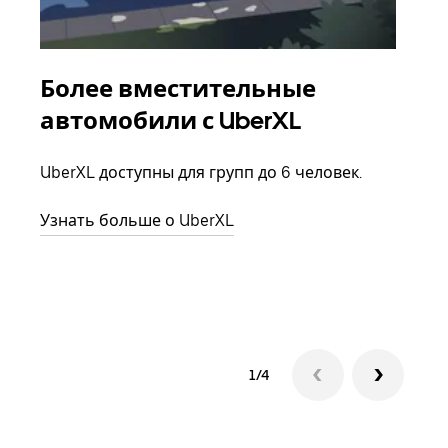
Более вместительные
Гр
автомобили с UberXL
Когд
семь
UberXL доступны для групп до 6 человек.
выбр
назн
Узнать больше о UberXL
Узна
1/4