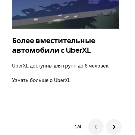
Более вместительные
Гр
автомобили с UberXL
Когд
семь
UberXL доступны для групп до 6 человек.
выбр
назн
Узнать больше о UberXL
Узна
1/4