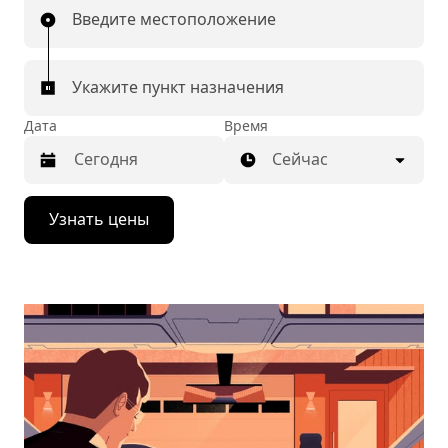
Введите местоположение
Укажите пункт назначения
Дата
Время
Сейчас
Нажмите
Узнать цены
стрелку
вниз,
чтобы
перейти
к
календарю
и
выбрать
дату.
Чтобы
закрыть
календарь,
нажмите