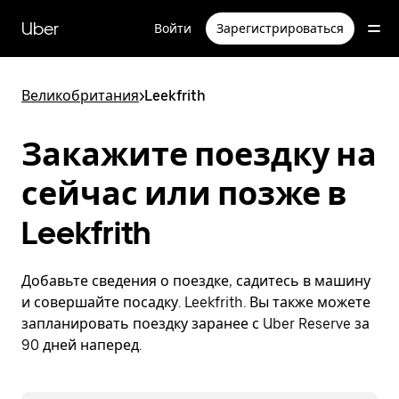
Пропустить
и
Uber
Войти
Зарегистрироваться
перейти
к
основному
содержимому
Великобритания
>
Leekfrith
Закажите поездку на
сейчас или позже в
Leekfrith
Добавьте сведения о поездке, садитесь в машину
и совершайте посадку. Leekfrith. Вы также можете
запланировать поездку заранее с Uber Reserve за
90 дней наперед.