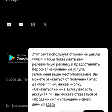
Этот сайт использует сторонние файлы
cookie, чтобы показывать вам
релевантную рекламу и предоставлять
персонализированные услуги,
запоминая ваше местоположение. Вы
можете отказаться от получения этих
©
2026
Uber Technologies Inc.
файлов cookie, нажав кнопку
«Отказаться» ниже. Если у вас есть
аккаунт Uber, вы можете отказаться от
«продажи» или «передачи» своих
данных
здесь
.
Конфиденциальность
Специальные
Условия
возможности