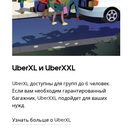
UberXL и UberXXL
Гр
UberXL доступны для групп до 6 человек.
Когд
Если вам необходим гарантированный
семь
багажник, UberXXL подойдет для ваших
выбр
нужд.
назн
Узнать больше о UberXL
Узна