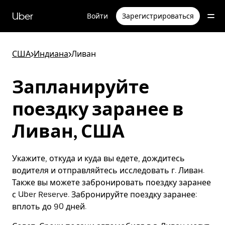
Пропустить
и
Uber
Войти
Зарегистрироваться
перейти
к
основному
содержимому
США
>
Индиана
>
Ливан
Запланируйте
поездку заранее в
Ливан, США
Укажите, откуда и куда вы едете, дождитесь
водителя и отправляйтесь исследовать г. Ливан.
Также вы можете забронировать поездку заранее
с Uber Reserve. Забронируйте поездку заранее:
вплоть до 90 дней.