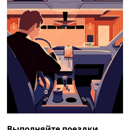
календарю
и
выбрать
дату.
Чтобы
закрыть
календарь,
нажмите
Esc.
Выполняйте поездки,