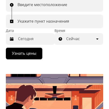
Введите местоположение
Укажите пункт назначения
Дата
Время
Сейчас
Нажмите
Узнать цены
стрелку
вниз,
чтобы
перейти
к
календарю
и
выбрать
дату.
Чтобы
закрыть
календарь,
нажмите