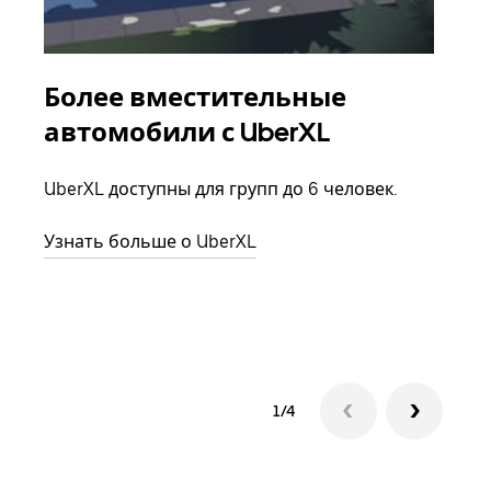
Более вместительные
Гр
автомобили с UberXL
Когд
семь
UberXL доступны для групп до 6 человек.
выбр
назн
Узнать больше о UberXL
Узна
1/4