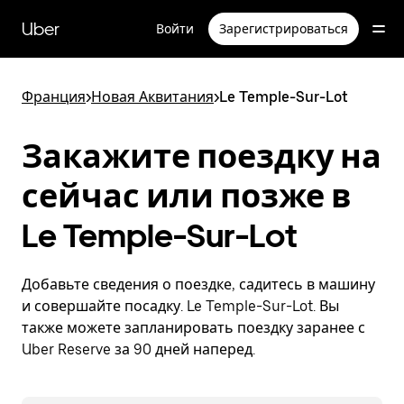
Пропустить
и
Uber
Войти
Зарегистрироваться
перейти
к
основному
содержимому
Франция
>
Новая Аквитания
>
Le Temple-Sur-Lot
Закажите поездку на
сейчас или позже в
Le Temple-Sur-Lot
Добавьте сведения о поездке, садитесь в машину
и совершайте посадку. Le Temple-Sur-Lot. Вы
также можете запланировать поездку заранее с
Uber Reserve за 90 дней наперед.