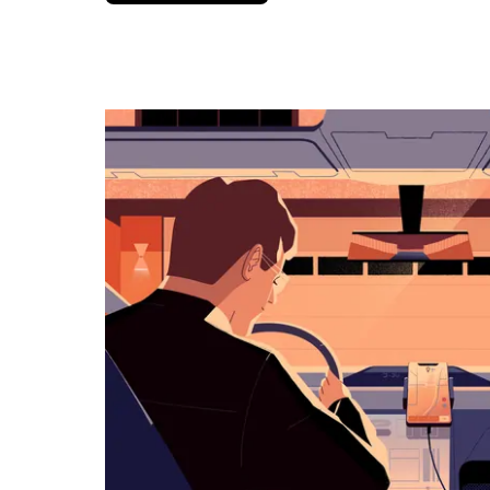
вниз,
чтобы
перейти
к
календарю
и
выбрать
дату.
Чтобы
закрыть
календарь,
нажмите
Esc.