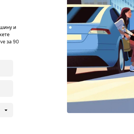
ашину и
жете
ve за 90