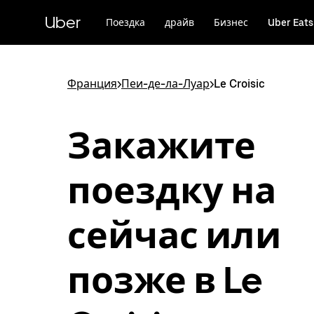
Пропустить
и
Uber
Поездка
драйв
Бизнес
Uber Eats
перейти
к
основному
содержимому
Франция
>
Пеи-де-ла-Луар
>
Le Croisic
Закажите
поездку на
сейчас или
позже в Le