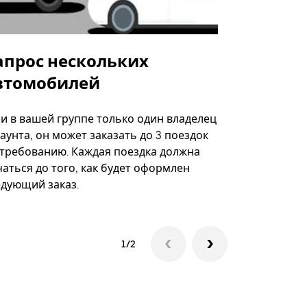
апрос нескольких
Uber Shu
втомобилей
Вариант по
некоторых 
ли в вашей группе только один владелец
определённ
аунта, он может заказать до 3 поездок
мероприяти
 требованию. Каждая поездка должна
аться до того, как будет оформлен
Посмотреть
едующий заказ.
1/2