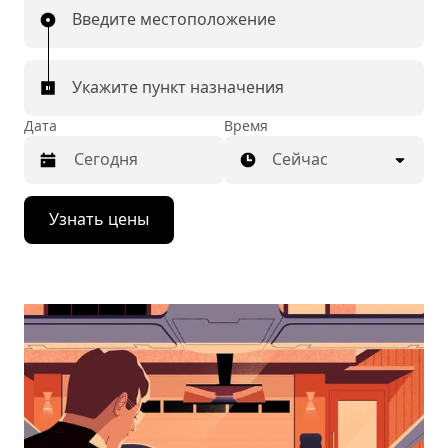
Введите местоположение
Укажите пункт назначения
Дата
Время
Сейчас
Нажмите
Узнать цены
стрелку
вниз,
чтобы
перейти
к
календарю
и
выбрать
дату.
Чтобы
закрыть
календарь,
нажмите