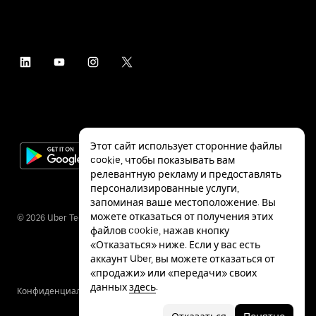
Этот сайт использует сторонние файлы
cookie, чтобы показывать вам
релевантную рекламу и предоставлять
персонализированные услуги,
запоминая ваше местоположение. Вы
можете отказаться от получения этих
©
2026
Uber Technologies Inc.
файлов cookie, нажав кнопку
«Отказаться» ниже. Если у вас есть
аккаунт Uber, вы можете отказаться от
«продажи» или «передачи» своих
данных
здесь
.
Конфиденциальность
Специальные
Условия
возможности