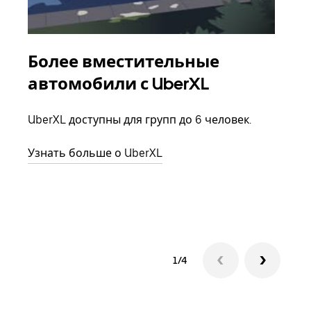
Более вместительные
Гр
автомобили с UberXL
Когд
семь
UberXL доступны для групп до 6 человек.
выбр
назн
Узнать больше о UberXL
Узна
1/4