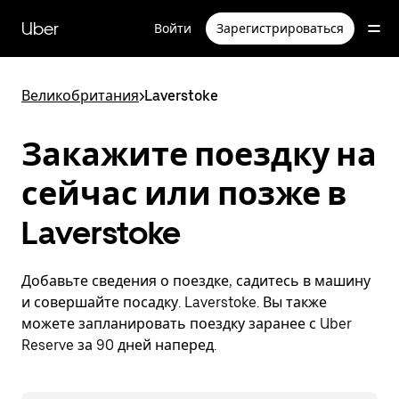
Пропустить
и
Uber
Войти
Зарегистрироваться
перейти
к
основному
содержимому
Великобритания
>
Laverstoke
Закажите поездку на
сейчас или позже в
Laverstoke
Добавьте сведения о поездке, садитесь в машину
и совершайте посадку. Laverstoke. Вы также
можете запланировать поездку заранее с Uber
Reserve за 90 дней наперед.