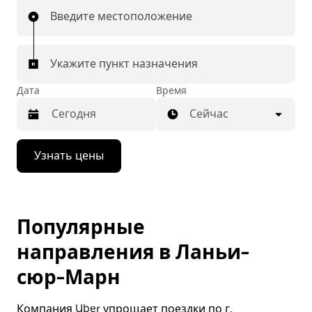
Введите местоположение
Укажите пункт назначения
Дата
Время
Сейчас
Нажмите
Узнать цены
стрелку
вниз,
чтобы
перейти
к
Популярные
календарю
и
направления в Ланьи-
выбрать
дату.
сюр-Марн
Чтобы
закрыть
календарь,
Компания Uber упрощает поездки по г.
нажмите