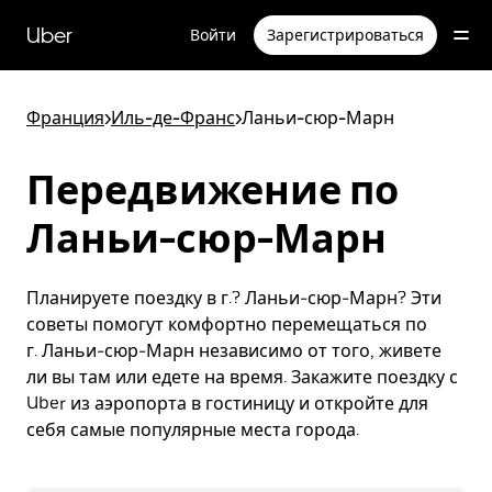
Пропустить
и
Uber
Войти
Зарегистрироваться
перейти
к
основному
содержимому
Франция
>
Иль-де-Франс
>
Ланьи-сюр-Марн
Передвижение по
Ланьи-сюр-Марн
Планируете поездку в г.? Ланьи-сюр-Марн? Эти
советы помогут комфортно перемещаться по
г. Ланьи-сюр-Марн независимо от того, живете
ли вы там или едете на время. Закажите поездку с
Uber из аэропорта в гостиницу и откройте для
себя самые популярные места города.