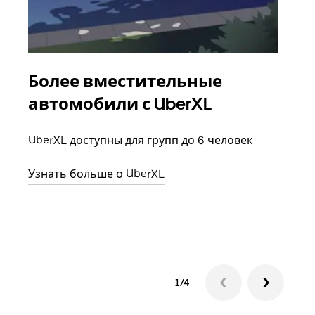
Более вместительные
Гр
автомобили с UberXL
Когд
семь
UberXL доступны для групп до 6 человек.
выбр
назн
Узнать больше о UberXL
Узна
1/4