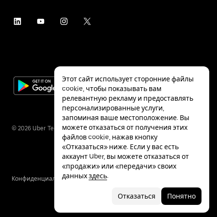
Этот сайт использует сторонние файлы
cookie, чтобы показывать вам
релевантную рекламу и предоставлять
персонализированные услуги,
запоминая ваше местоположение. Вы
можете отказаться от получения этих
©
2026
Uber Technologies Inc.
файлов cookie, нажав кнопку
«Отказаться» ниже. Если у вас есть
аккаунт Uber, вы можете отказаться от
«продажи» или «передачи» своих
данных
здесь
.
Конфиденциальность
Специальные
Условия
возможности
Отказаться
Понятно