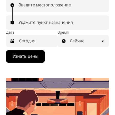
Введите местоположение
Укажите пункт назначения
Дата
Время
Сейчас
Нажмите
Узнать цены
стрелку
вниз,
чтобы
перейти
к
календарю
и
выбрать
дату.
Чтобы
закрыть
календарь,
нажмите