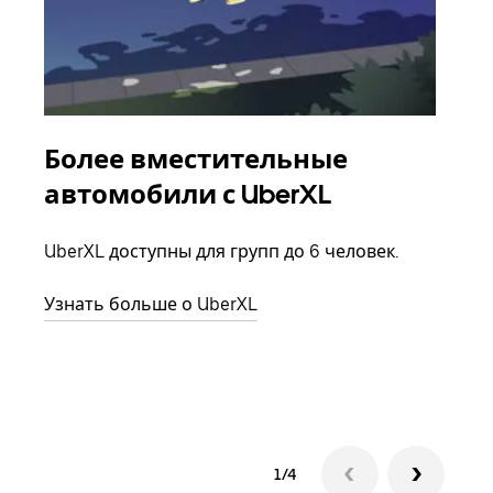
Более вместительные
Гр
автомобили с UberXL
Когд
семь
UberXL доступны для групп до 6 человек.
выбр
назн
Узнать больше о UberXL
Узна
1/4