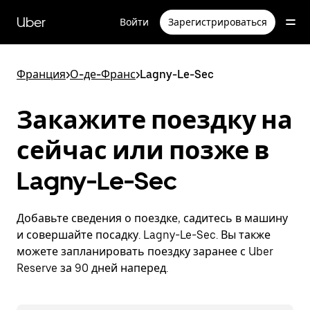
Пропустить
и
Uber
Войти
Зарегистрироваться
перейти
к
основному
содержимому
Франция
>
О-де-Франс
>
Lagny-Le-Sec
Закажите поездку на
сейчас или позже в
Lagny-Le-Sec
Добавьте сведения о поездке, садитесь в машину
и совершайте посадку. Lagny-Le-Sec. Вы также
можете запланировать поездку заранее с Uber
Reserve за 90 дней наперед.