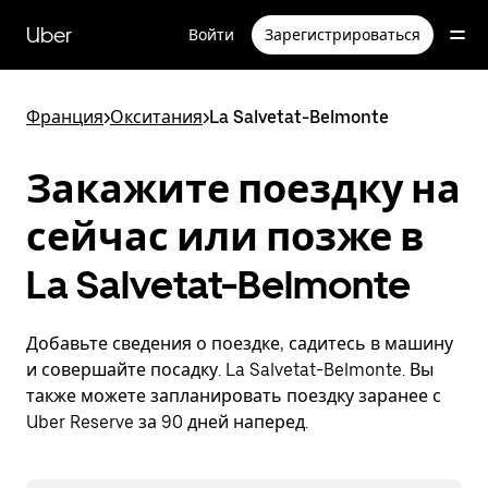
Пропустить
и
Uber
Войти
Зарегистрироваться
перейти
к
основному
содержимому
Франция
>
Окситания
>
La Salvetat-Belmonte
Закажите поездку на
сейчас или позже в
La Salvetat-Belmonte
Добавьте сведения о поездке, садитесь в машину
и совершайте посадку. La Salvetat-Belmonte. Вы
также можете запланировать поездку заранее с
Uber Reserve за 90 дней наперед.