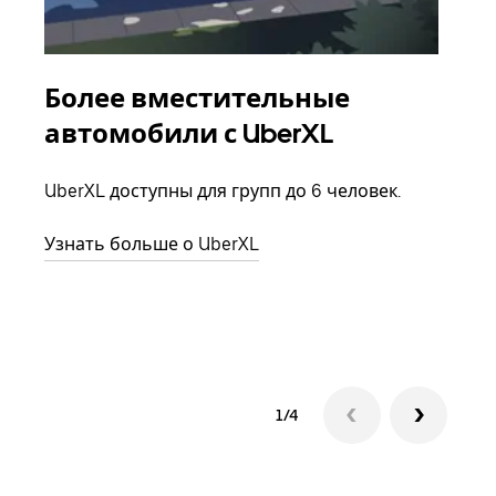
Более вместительные
Гр
автомобили с UberXL
Когд
семь
UberXL доступны для групп до 6 человек.
выбр
назн
Узнать больше о UberXL
Узна
1/4