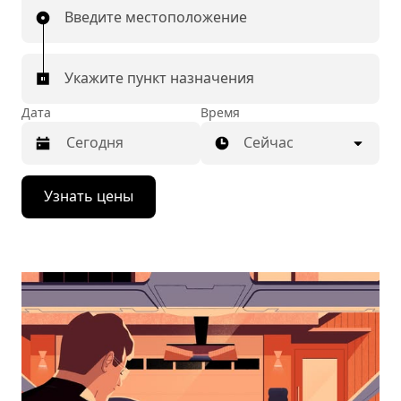
Введите местоположение
Укажите пункт назначения
Дата
Время
Сейчас
Нажмите
Узнать цены
стрелку
вниз,
чтобы
перейти
к
календарю
и
выбрать
дату.
Чтобы
закрыть
календарь,
нажмите