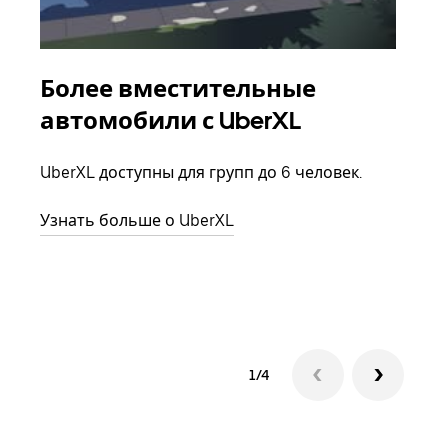
Более вместительные
Гр
автомобили с UberXL
Когд
семь
UberXL доступны для групп до 6 человек.
выбр
назн
Узнать больше о UberXL
Узна
1/4