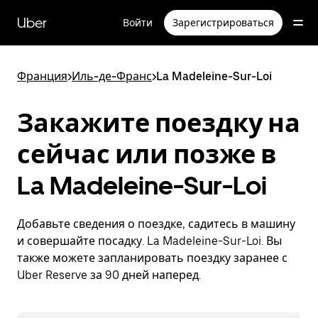
Пропустить
и
Uber
Войти
Зарегистрироваться
перейти
к
основному
содержимому
Франция
>
Иль-де-Франс
>
La Madeleine-Sur-Loi
Закажите поездку на
сейчас или позже в
La Madeleine-Sur-Loi
Добавьте сведения о поездке, садитесь в машину
и совершайте посадку. La Madeleine-Sur-Loi. Вы
также можете запланировать поездку заранее с
Uber Reserve за 90 дней наперед.