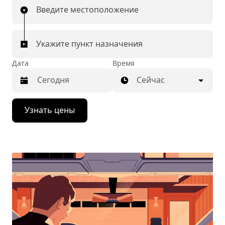
Введите местоположение
Укажите пункт назначения
Дата
Время
Сейчас
Нажмите
Узнать цены
стрелку
вниз,
чтобы
перейти
к
календарю
и
выбрать
дату.
Чтобы
закрыть
календарь,
нажмите