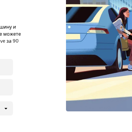
ашину и
же можете
ve за 90