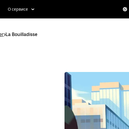
О сервисе
ег
>
La Bouilladisse