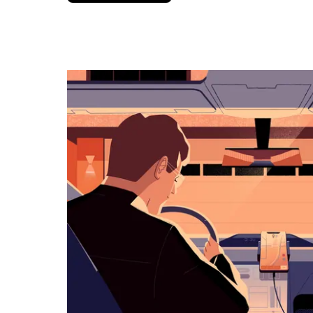
вниз,
чтобы
перейти
к
календарю
и
выбрать
дату.
Чтобы
закрыть
календарь,
нажмите
Esc.