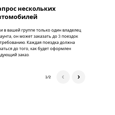
апрос нескольких
Uber Shu
втомобилей
Вариант по
некоторых 
ли в вашей группе только один владелец
определённ
аунта, он может заказать до 3 поездок
мероприяти
 требованию. Каждая поездка должна
аться до того, как будет оформлен
Посмотреть
едующий заказ.
1/2