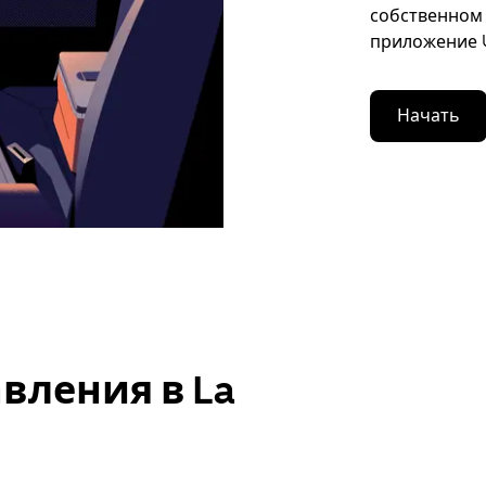
собственном 
приложение U
Начать
вления в La