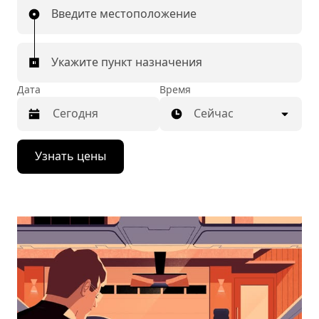
Введите местоположение
Укажите пункт назначения
Дата
Время
Сейчас
Нажмите
Узнать цены
стрелку
вниз,
чтобы
перейти
к
календарю
и
выбрать
дату.
Чтобы
закрыть
календарь,
нажмите