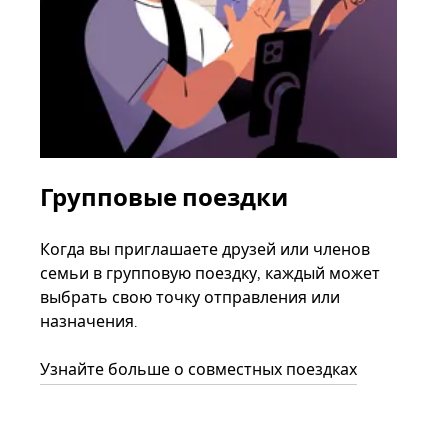
Групповые поездки
За
ав
Когда вы приглашаете друзей или членов
семьи в групповую поездку, каждый может
Если
выбрать свою точку отправления или
акка
назначения.
тре
нача
Узнайте больше о совместных поездках
сле