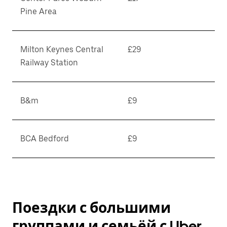
Pine Area
Milton Keynes Central
£29
Railway Station
B&m
£9
BCA Bedford
£9
Поездки с большими
группами и семьёй с Uber