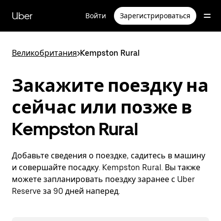
Пропустить
и
Uber
Войти
Зарегистрироваться
перейти
к
основному
содержимому
Великобритания
>
Kempston Rural
Закажите поездку на
сейчас или позже в
Kempston Rural
Добавьте сведения о поездке, садитесь в машину
и совершайте посадку. Kempston Rural. Вы также
можете запланировать поездку заранее с Uber
Reserve за 90 дней наперед.