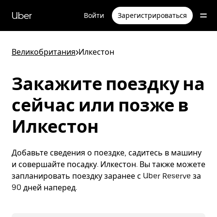
Пропустить
и
Uber
Войти
Зарегистрироваться
перейти
к
основному
содержимому
Великобритания
>
Илкестон
Закажите поездку на
сейчас или позже в
Илкестон
Добавьте сведения о поездке, садитесь в машину
и совершайте посадку. Илкестон. Вы также можете
запланировать поездку заранее с Uber Reserve за
90 дней наперед.