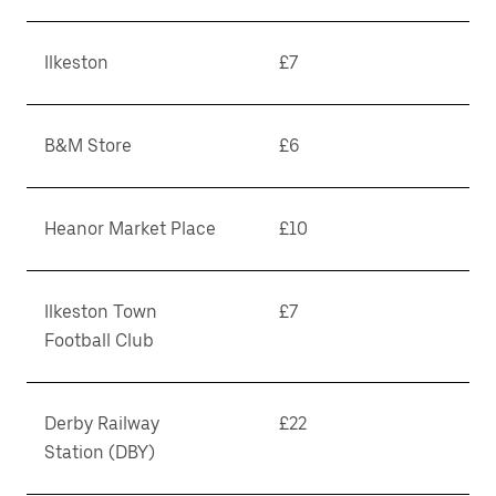
Ilkeston
£7
B&M Store
£6
Heanor Market Place
£10
Ilkeston Town
£7
Football Club
Derby Railway
£22
Station (DBY)