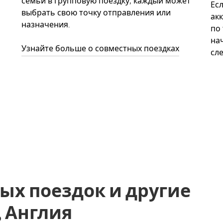
семьи в групповую поездку, каждый может
Ес
выбрать свою точку отправления или
акк
назначения.
по
нач
Узнайте больше о совместных поездках
сл
ых поездок и другие
a, Англия