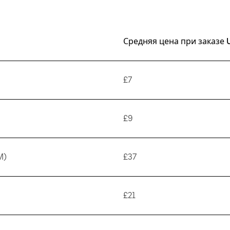
Средняя цена при заказе 
£7
£9
M)
£37
£21