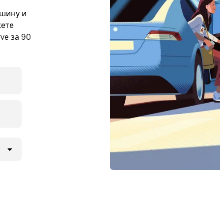
ашину и
жете
ve за 90