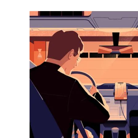
календарю
и
выбрать
дату.
Чтобы
закрыть
календарь,
нажмите
Esc.