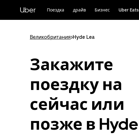
Пропустить
и
Uber
Поездка
драйв
Бизнес
Uber Eats
перейти
к
основному
содержимому
Великобритания
>
Hyde Lea
Закажите
поездку на
сейчас или
позже в Hyde