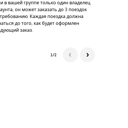
некоторых 
ли в вашей группе только один владелец
определённ
аунта, он может заказать до 3 поездок
мероприяти
 требованию. Каждая поездка должна
аться до того, как будет оформлен
Посмотреть
едующий заказ.
1/2