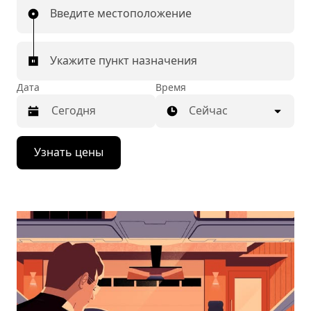
Введите местоположение
Укажите пункт назначения
Дата
Время
Сейчас
Нажмите
Узнать цены
стрелку
вниз,
чтобы
перейти
к
календарю
и
выбрать
дату.
Чтобы
закрыть
календарь,
нажмите