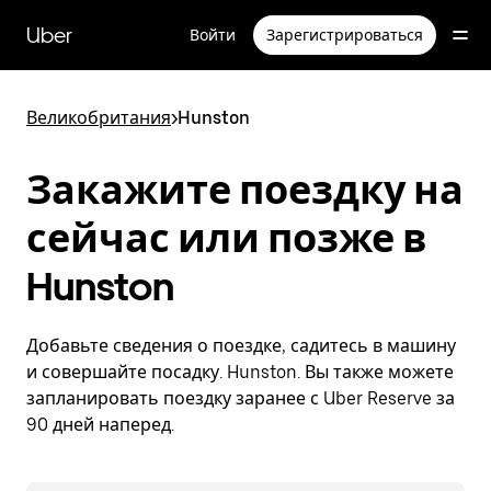
Пропустить
и
Uber
Войти
Зарегистрироваться
перейти
к
основному
содержимому
Великобритания
>
Hunston
Закажите поездку на
сейчас или позже в
Hunston
Добавьте сведения о поездке, садитесь в машину
и совершайте посадку. Hunston. Вы также можете
запланировать поездку заранее с Uber Reserve за
90 дней наперед.