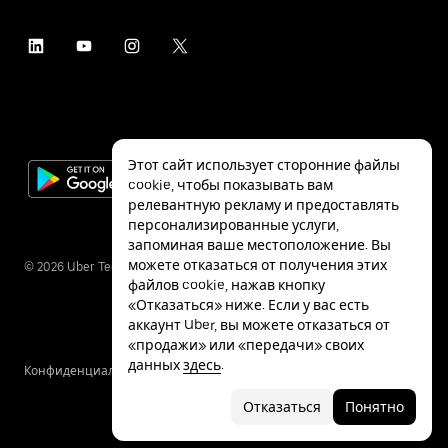
Этот сайт использует сторонние файлы
cookie, чтобы показывать вам
релевантную рекламу и предоставлять
персонализированные услуги,
запоминая ваше местоположение. Вы
можете отказаться от получения этих
©
2026
Uber Technologies Inc.
файлов cookie, нажав кнопку
«Отказаться» ниже. Если у вас есть
аккаунт Uber, вы можете отказаться от
«продажи» или «передачи» своих
данных
здесь
.
Конфиденциальность
Специальные
Условия
возможности
Отказаться
Понятно