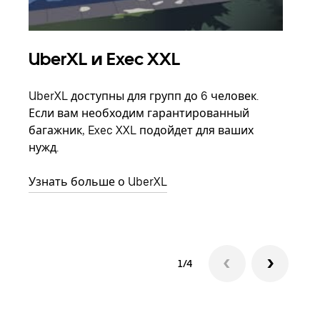
UberXL и Exec XXL
Гр
UberXL доступны для групп до 6 человек.
Когд
Если вам необходим гарантированный
семь
багажник, Exec XXL подойдет для ваших
выбр
нужд.
назн
Узнать больше о UberXL
Узна
1/4