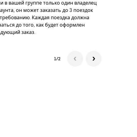
некоторых 
ли в вашей группе только один владелец
определённ
аунта, он может заказать до 3 поездок
мероприяти
 требованию. Каждая поездка должна
аться до того, как будет оформлен
Посмотреть
едующий заказ.
1/2