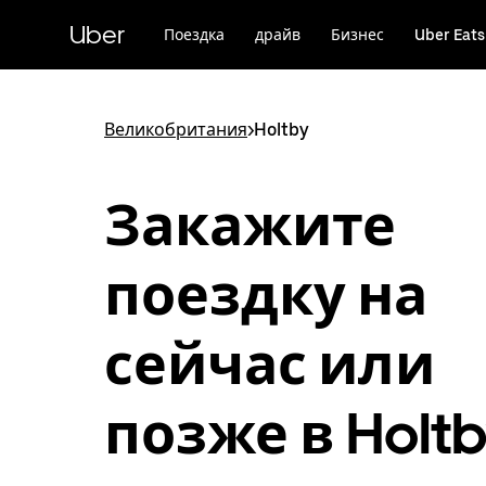
Пропустить
и
Uber
Поездка
драйв
Бизнес
Uber Eats
перейти
к
основному
содержимому
Великобритания
>
Holtby
Закажите
поездку на
сейчас или
позже в Holt