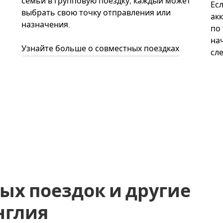
семьи в групповую поездку, каждый может
Ес
выбрать свою точку отправления или
акк
назначения.
по
нач
Узнайте больше о совместных поездках
сл
ых поездок и другие
Англия