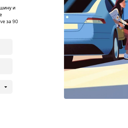
ашину и
е
ve за 90