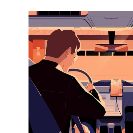
календарю
и
выбрать
дату.
Чтобы
закрыть
календарь,
нажмите
Esc.