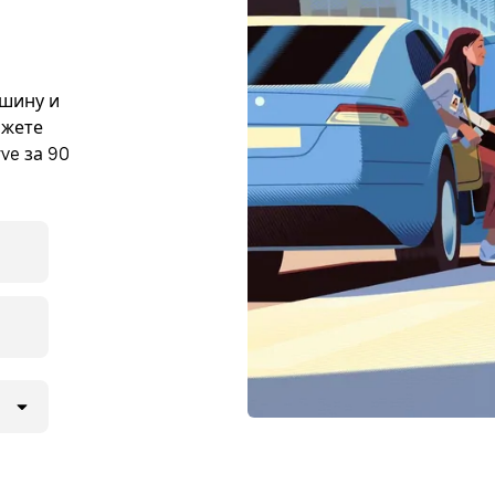
ашину и
ожете
ve за 90