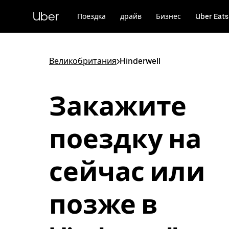
Пропустить
и
Uber
Поездка
драйв
Бизнес
Uber Eats
перейти
к
основному
содержимому
Великобритания
>
Hinderwell
Закажите
поездку на
сейчас или
позже в