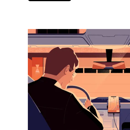
вниз,
чтобы
перейти
к
календарю
и
выбрать
дату.
Чтобы
закрыть
календарь,
нажмите
Esc.