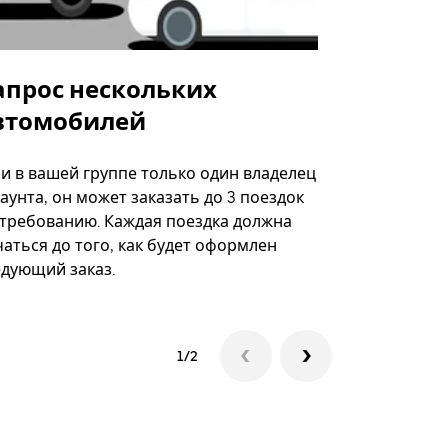
апрос нескольких
Uber Shu
втомобилей
Вариант по
некоторых 
ли в вашей группе только один владелец
определённ
аунта, он может заказать до 3 поездок
мероприяти
 требованию. Каждая поездка должна
аться до того, как будет оформлен
Посмотреть
едующий заказ.
1/2