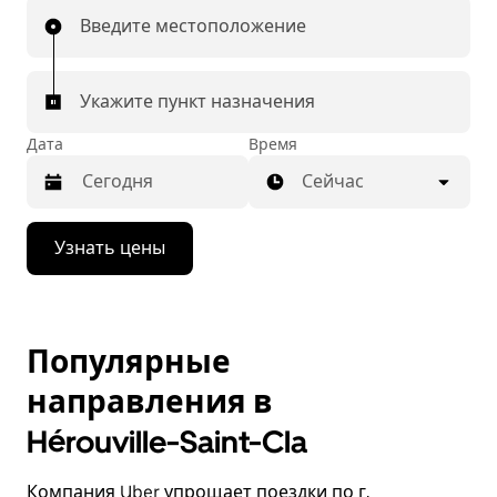
Введите местоположение
Укажите пункт назначения
Дата
Время
Сейчас
Нажмите
Узнать цены
стрелку
вниз,
чтобы
перейти
к
Популярные
календарю
и
направления в
выбрать
дату.
Hérouville-Saint-Cla
Чтобы
закрыть
календарь,
Компания Uber упрощает поездки по г.
нажмите