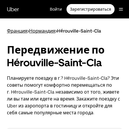
Пропустить
и
Uber
Войти
Зарегистрироваться
перейти
к
основному
содержимому
Франция
>
Нормандия
>
Hérouville-Saint-Cla
Передвижение по
Hérouville-Saint-Cla
Планируете поездку в г.? Hérouville-Saint-Cla? Эти
советы помогут комфортно перемещаться по
г. Hérouville-Saint-Cla независимо от того, живете
ли вы там или едете на время. Закажите поездку с
Uber из аэропорта в гостиницу и откройте для
себя самые популярные места города.