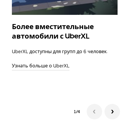
Более вместительные
Гр
автомобили с UberXL
Когд
семь
UberXL доступны для групп до 6 человек.
выбр
назн
Узнать больше о UberXL
Узна
1/4