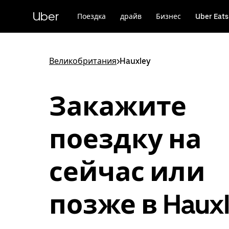
Пропустить
и
Uber
Поездка
драйв
Бизнес
Uber Eats
перейти
к
основному
содержимому
Великобритания
>
Hauxley
Закажите
поездку на
сейчас или
позже в Haux