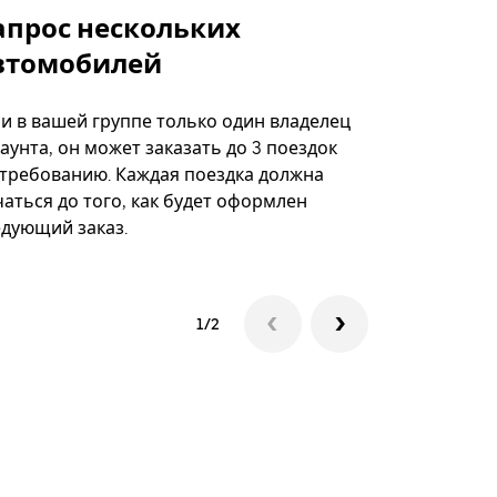
апрос нескольких
Uber Shu
втомобилей
Вариант по
некоторых 
ли в вашей группе только один владелец
определённ
аунта, он может заказать до 3 поездок
мероприяти
 требованию. Каждая поездка должна
аться до того, как будет оформлен
Посмотреть
едующий заказ.
1/2