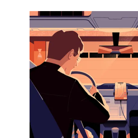
календарю
и
выбрать
дату.
Чтобы
закрыть
календарь,
нажмите
Esc.