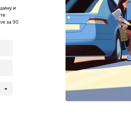
ашину и
ете
ve за 90