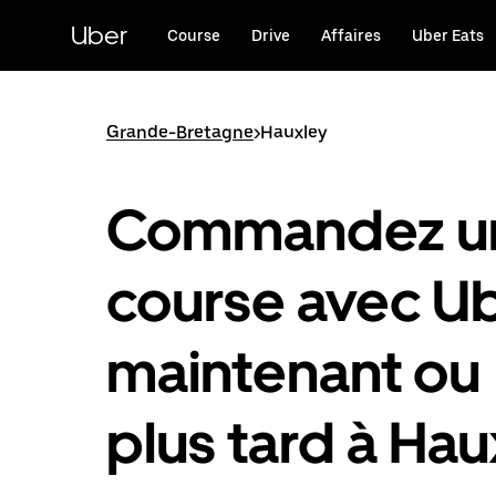
Passer
au
Uber
Course
Drive
Affaires
Uber Eats
contenu
principal
Grande-Bretagne
>
Hauxley
Commandez u
course avec U
maintenant ou
plus tard à Hau