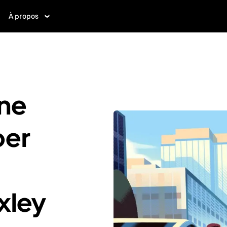
À propos
ne
ber
xley