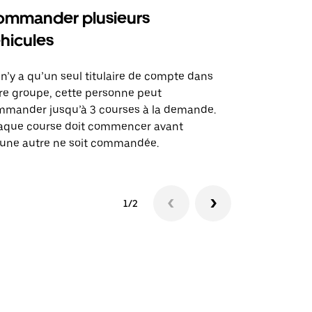
mmander plusieurs
Uber Shu
hicules
Notre option
des itinérai
l n’y a qu’un seul titulaire de compte dans
lieux d’évé
re groupe, cette personne peut
mander jusqu’à 3 courses à la demande.
Voir la dispo
aque course doit commencer avant
une autre ne soit commandée.
1/2