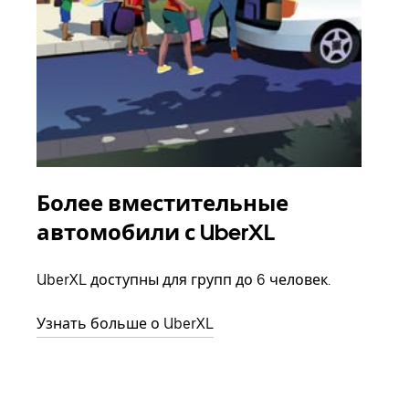
Более вместительные
Гр
автомобили с UberXL
Когд
семь
UberXL доступны для групп до 6 человек.
выбр
назн
Узнать больше о UberXL
Узна