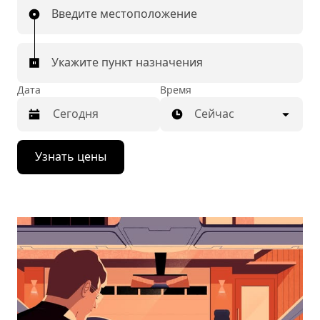
Введите местоположение
Укажите пункт назначения
Дата
Время
Сейчас
Нажмите
Узнать цены
стрелку
вниз,
чтобы
перейти
к
календарю
и
выбрать
дату.
Чтобы
закрыть
календарь,
нажмите