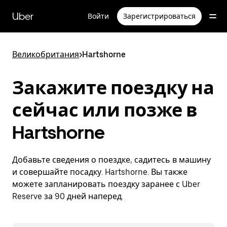
Пропустить
и
Uber
Войти
Зарегистрироваться
перейти
к
основному
содержимому
Великобритания
>
Hartshorne
Закажите поездку на
сейчас или позже в
Hartshorne
Добавьте сведения о поездке, садитесь в машину
и совершайте посадку. Hartshorne. Вы также
можете запланировать поездку заранее с Uber
Reserve за 90 дней наперед.