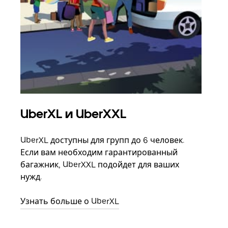
UberXL и UberXXL
Гр
UberXL доступны для групп до 6 человек.
Когд
Если вам необходим гарантированный
семь
багажник, UberXXL подойдет для ваших
выбр
нужд.
назн
Узнать больше о UberXL
Узна