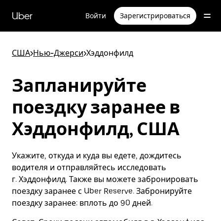
Пропустить
и
Uber
Войти
Зарегистрироваться
перейти
к
основному
содержимому
США
>
Нью-Джерси
>
Хэддонфилд
Запланируйте
поездку заранее в
Хэддонфилд, США
Укажите, откуда и куда вы едете, дождитесь
водителя и отправляйтесь исследовать
г. Хэддонфилд. Также вы можете забронировать
поездку заранее с Uber Reserve. Забронируйте
поездку заранее: вплоть до 90 дней.