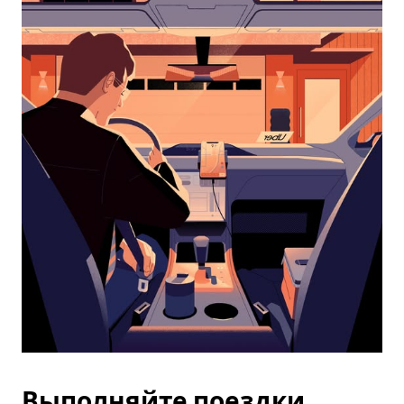
календарю
и
выбрать
дату.
Чтобы
закрыть
календарь,
нажмите
Esc.
Выполняйте поездки,