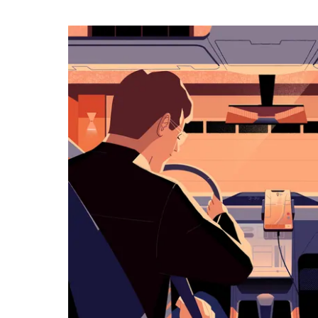
календарю
и
выбрать
дату.
Чтобы
закрыть
календарь,
нажмите
Esc.