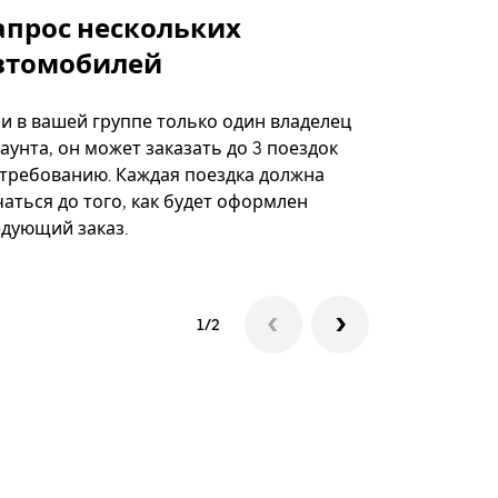
апрос нескольких
Uber Shu
втомобилей
Вариант по
некоторых 
ли в вашей группе только один владелец
определённ
аунта, он может заказать до 3 поездок
мероприяти
 требованию. Каждая поездка должна
аться до того, как будет оформлен
Посмотреть
едующий заказ.
1/2