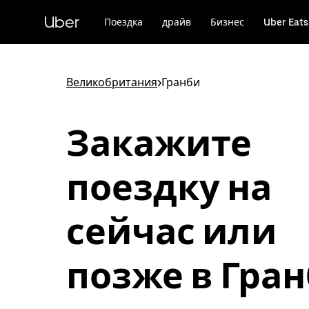
Пропустить
и
Uber
Поездка
драйв
Бизнес
Uber Eats
перейти
к
основному
содержимому
Великобритания
>
Гранби
Закажите
поездку на
сейчас или
позже в Гра