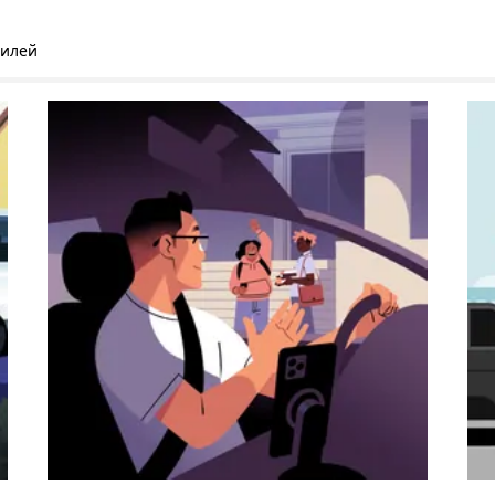
билей