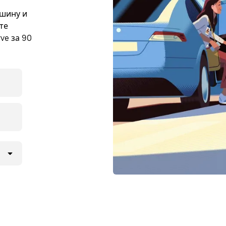
ашину и
те
ve за 90