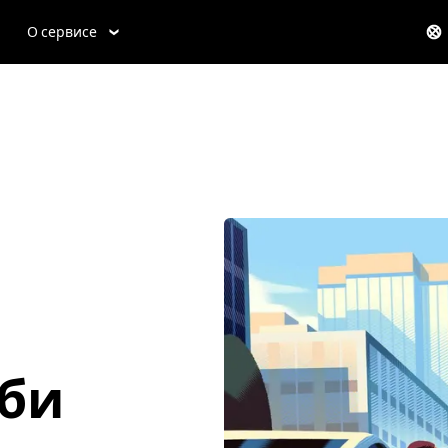
О сервисе
нби